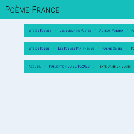
Poème-Fr
Ance
Site De Poemes
Les Ecrivains Poetes
Auteur Maniho
P
Site De Poesie
Les Poemes Par Themes
Poeme Ombre
P
Accueil
Publication Du 25/10/2023
Texte Dame En Blanc.