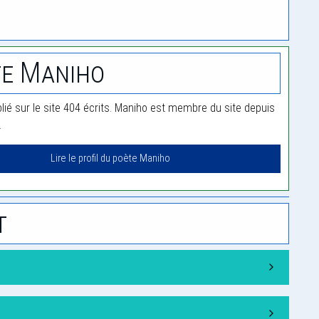
e Maniho
lié sur le site 404 écrits. Maniho est membre du site depuis
.
Lire le profil du poète Maniho
t