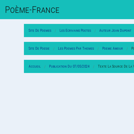
Poème-Fr
Ance
Site De Poemes
Les Ecrivains Poetes
Auteur Jean Dupont
Site De Poesie
Les Poemes Par Themes
Poeme Amour
P
Accueil
Publication Du 07/05/2024
Texte La Source De La 