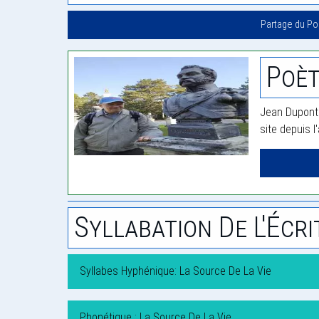
Partage du P
Poèt
Jean Dupont 
site depuis l
Syllabation De L'Écri
Syllabes Hyphénique: La Source De La Vie
Phonétique : La Source De La Vie