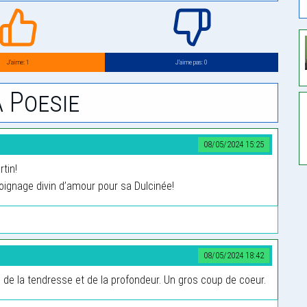
J’aime: 1
J’aime pas: 0
 Poesie
08/05/2024 15:25
rtin!
ignage divin d’amour pour sa Dulcinée!
08/05/2024 18:42
 de la tendresse et de la profondeur. Un gros coup de coeur.