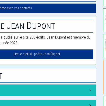
oème avec vos contacts
e Jean Dupont
a publié sur le site 233 écrits. Jean Dupont est membre du
'année 2023.
Lire le profil du poète Jean Dupont
t