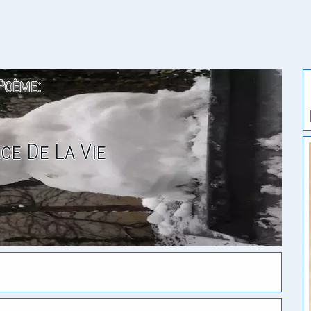
Poème:
ce De La Vie