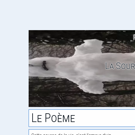
La Sour
Le Poème