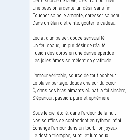
Cette source de la vie, c’est l’amour divin
Une passion ardente, un désir sans fin
Toucher sa belle amante, caresser sa peau
Dans un élan d’étreinte, goûter le cadeau.
L’éclat d’un baiser, douce sensualité,
Un feu chaud, un pur désir de réalité
Fusion des corps en une danse éperdue
Les jolies âmes se mêlent en gratitude.
L’amour véritable, source de tout bonheur
Le plaisir partagé, douce chaleur du cœur
Ô, dans ces bras aimants où bat la foi sincère,
S’épanouit passion, pure et éphémère.
Sous le ciel étoilé, dans l’ardeur de la nuit
Nos souffles se confondent en rythme infini
Échange l’amour dans un tourbillon joyeux
Le destin triomphe, subtil et lumineux.