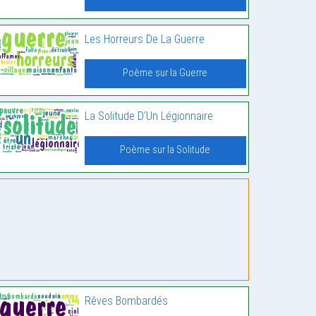
Les Horreurs De La Guerre
Poème sur la Guerre
La Solitude D’Un Légionnaire
Poème sur la Solitude
Rêves Bombardés