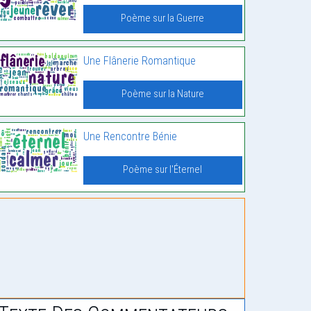
Poème sur la Guerre
Une Flânerie Romantique
Poème sur la Nature
Une Rencontre Bénie
Poème sur l'Éternel