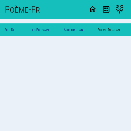
Poème-Fr
Site De
Les Ecrivains
Auteur Jean
Poeme De Jean
Poemes
Poetes
Dupont
Dupont