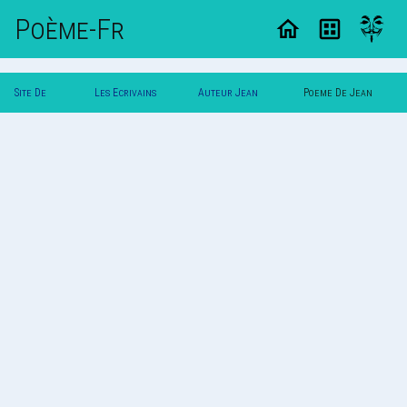
Poème-Fr
Site De
Les Ecrivains
Auteur Jean
Poeme De Jean
Poemes
Poetes
Dupont
Dupont