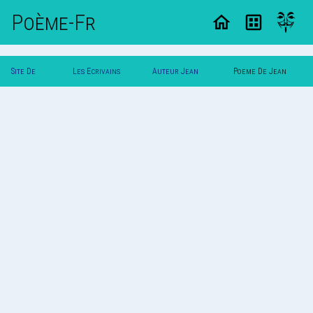
Poème-Fr
Site De
Les Ecrivains
Auteur Jean
Poeme De Jean
Poemes
Poetes
Dupont
Dupont