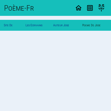
Poème-Fr
Site De
Les Ecrivains
Auteur Jose
Poeme De Jose
Poemes
Poetes
Azevedo
Azevedo