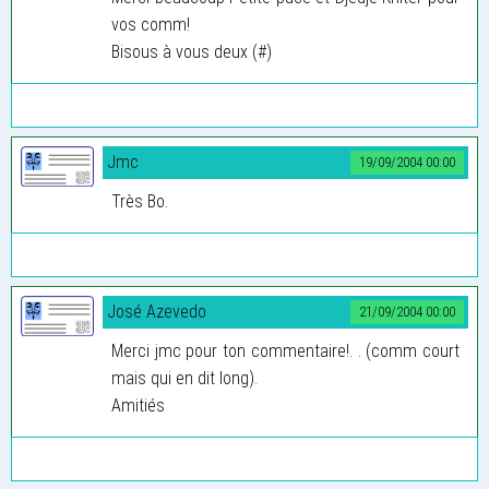
vos comm!
Bisous à vous deux (#)
Jmc
19/09/2004 00:00
Très Bo.
José Azevedo
21/09/2004 00:00
Merci jmc pour ton commentaire!. . (comm court
mais qui en dit long).
Amitiés