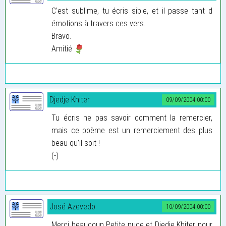
C’est sublime, tu écris sibie, et il passe tant d
émotions à travers ces vers.
Bravo.
Amitié
Djedje Khiter
09/09/2004 00:00
Tu écris ne pas savoir comment la remercier,
mais ce poème est un remerciement des plus
beau qu’il soit !
(-)
José Azevedo
10/09/2004 00:00
Merci beaucoup Petite puce et Djedje Khiter pour