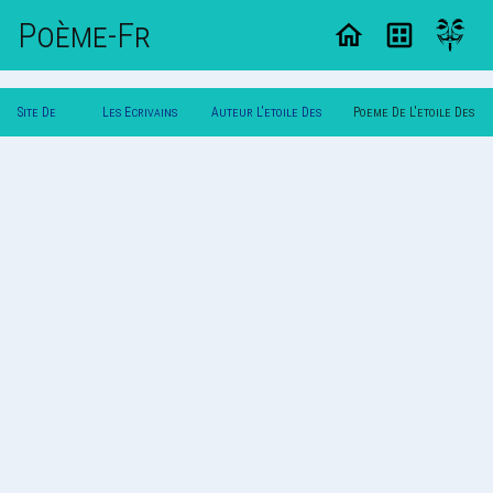
Poème-Fr
Site De
Les Ecrivains
Auteur L'etoile Des
Poeme De L'etoile Des
Poemes
Poetes
Pleures
Pleures