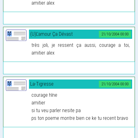
amitier alex
(U)L'amour Ça Dévast
21/10/2004 00:00
très joli, je ressent ça aussi, courage a toi,
amitier alex
La-Tigresse
21/10/2004 00:00
courage hlne
amitier
si tu veu parler nesite pa
ps ton poeme montre bien ce ke tu recent bravo