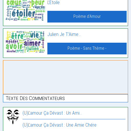
L’Etoile
Poème d'Amour
Julien Je T’Aime…
Poème - Sans Thème -
Texte Des Commentateurs
(U)L'amour Ça Dévast : Un Ami…
(U)L'amour Ça Dévast : Une Amie Chére