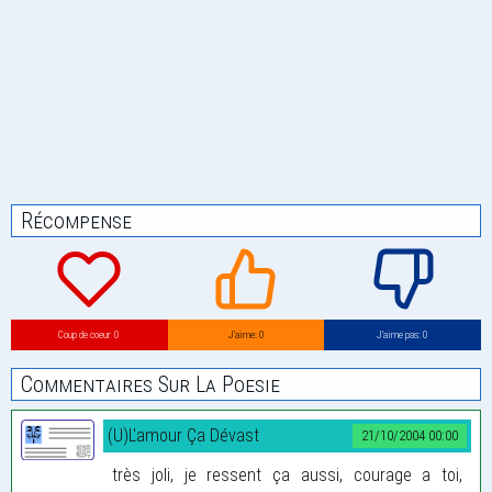
Récompense
Coup de coeur: 0
J’aime: 0
J’aime pas: 0
Commentaires Sur La Poesie
(U)L'amour Ça Dévast
21/10/2004 00:00
très joli, je ressent ça aussi, courage a toi,