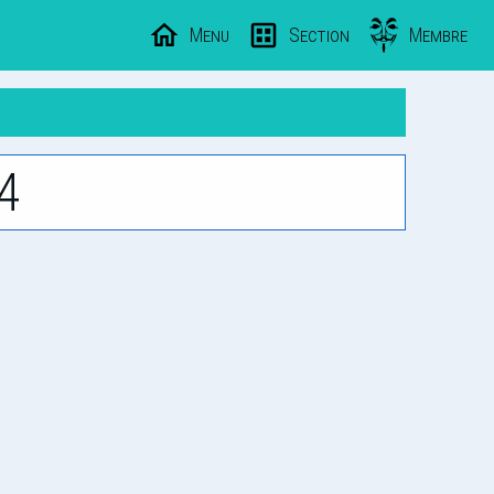
Menu
Section
Membre
4