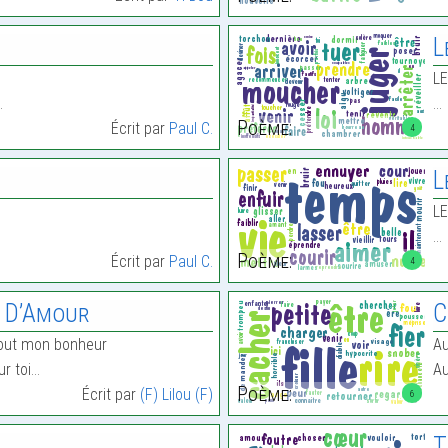
L
L
…
…
Poème:
Écrit par
Paul C.
4
L
LE
…
Poème:
Écrit par
Paul C.
4
 D’Amour
C
tout mon bonheur
Au
ur toi…
Au
Poème:
Écrit par
(F) Lilou (F)
6
T