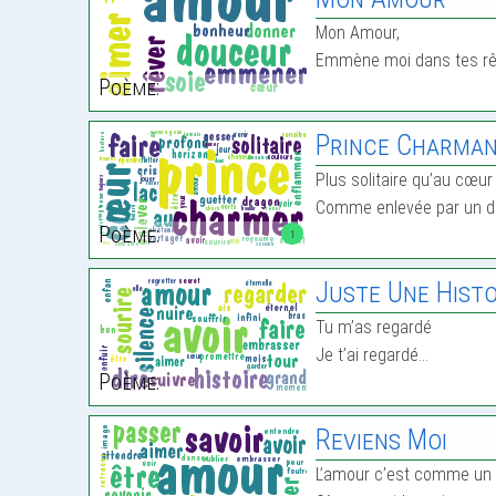
Mon Amour,
Emmène moi dans tes r
Poème:
Prince Charma
Plus solitaire qu’au cœur
Comme enlevée par un d
Poème:
1
Juste Une Histo
Tu m’as regardé
Je t’ai regardé…
Poème:
Reviens Moi
L’amour c’est comme un 