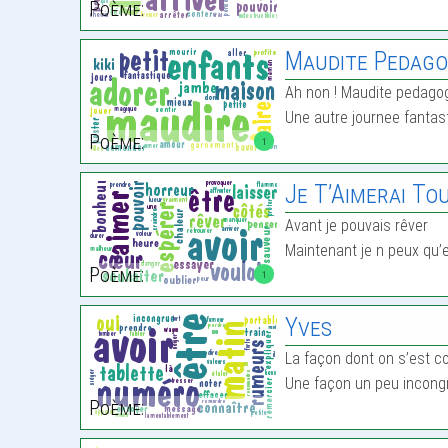
Poème:
Maudite Pedago
Ah non ! Maudite pedago
Une autre journee fantas
Poème:
1
Je T’Aimerai To
Avant je pouvais rêver
Maintenant je n peux qu’
Poème:
1
Yves
La façon dont on s’est c
Une façon un peu incong
Poème: