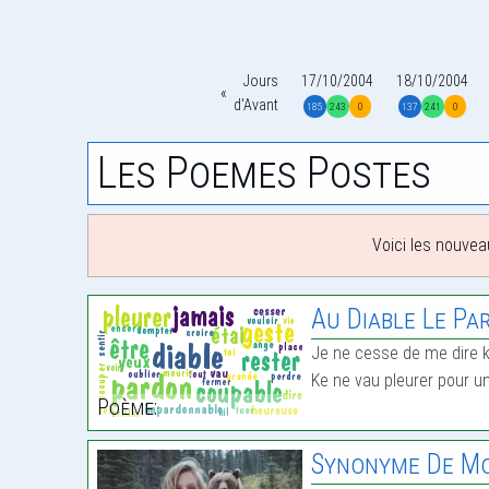
Jours
17/10/2004
18/10/2004
d'Avant
185
243
0
137
241
0
Les Poemes Postes
Voici les nouvea
Au Diable Le Pa
Je ne cesse de me dire k
Ke ne vau pleurer pour u
Poème:
Synonyme De Mo