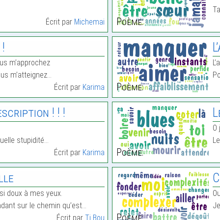
Ta
Poème:
Écrit par
Michemai
 !
L
ous m’approchez
L’
ous m’atteignez…
Po
Poème:
Écrit par
Karima
cription ! ! !
L
O 
uelle stupidité…
Le
Poème:
Écrit par
Karima
lle
C
si doux à mes yeux.
Ou
ndant sur le chemin qu’est…
Je
Poème:
Écrit par
Ti Bou