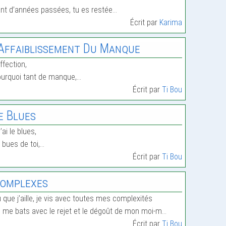
nt d’années passées, tu es restée…
Écrit par
Karima
’Affaiblissement Du Manque
affection,
urquoi tant de manque,…
Écrit par
Ti Bou
e Blues
j’ai le blues,
 bues de toi,…
Écrit par
Ti Bou
omplexes
 que j’aille, je vis avec toutes mes complexités
 me bats avec le rejet et le dégoût de mon moi-m…
Écrit par
Ti Bou