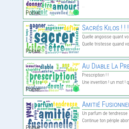
…
Poème:
1
Sacrés Kilos ! ! !
Quelle angoisse quant v
Quelle tristesse quand v
Poème:
Au Diable La Pres
Prescription ! !
Une invention ! un mot ! q
Poème:
2
Amitié Fusionne
Un parfum de tendresse 
Continue ton périple abo
Poème: