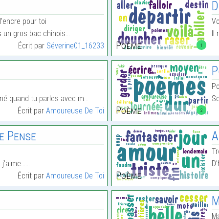
D
’encre pour toi
Vo
 un gros bac chinois…
Il
Poème:
Écrit par
Séverine01_16233
1
P
P
éné quand tu parles avec m…
S
Poème:
Écrit par
Amoureuse De Toi
2
e Pense
A
Tr
e j’aime……
D’
Poème:
Écrit par
Amoureuse De Toi
M
Ma