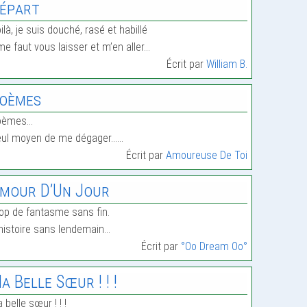
épart
ilà, je suis douché, rasé et habillé
 me faut vous laisser et m’en aller…
Écrit par
William B.
oèmes
oèmes…
eul moyen de me dégager……
Écrit par
Amoureuse De Toi
mour D’Un Jour
op de fantasme sans fin.
histoire sans lendemain…
Écrit par
°Oo Dream Oo°
a Belle Sœur ! ! !
 belle sœur ! ! !