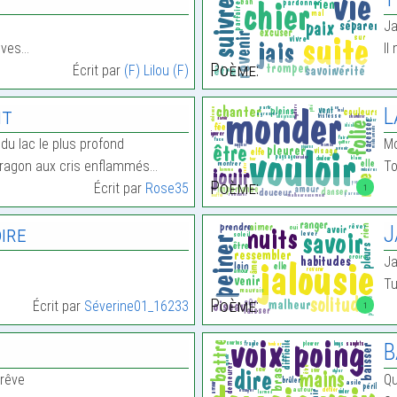
Ja
êves…
Il
Poème:
Écrit par
(F) Lilou (F)
nt
L
 du lac le plus profond
Mo
ragon aux cris enflammés…
To
Poème:
Écrit par
Rose35
1
ire
J
Ja
Tu
Poème:
Écrit par
Séverine01_16233
1
B
rêve
Qu