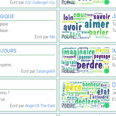
Poème:
Écrit par
(U)/-Sullengirl-\\(u
3
gique
J
gique
Tu
tique…
Tu
Poème:
Écrit par
Kiki
ujours
I
Da
espérer…
Ou
Poème:
Écrit par
Satangel69
1
D
onnu ?
Je
rue…
Et
Poème:
Écrit par
Angel-Of-The-Dark
2