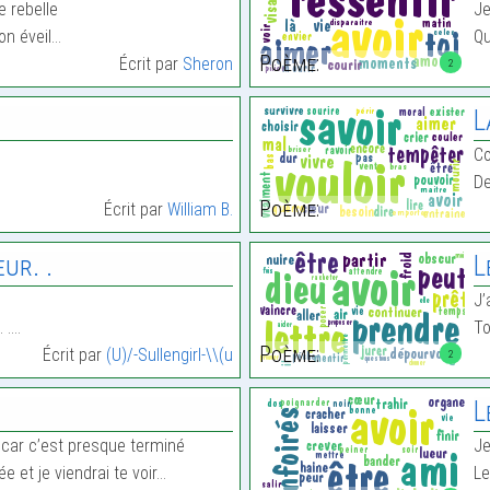
e rebelle
Je
n éveil…
Qu
Poème:
Écrit par
Sheron
2
L
C
De
Poème:
Écrit par
William B.
ur. .
L
J’
. .…
To
Poème:
Écrit par
(U)/-Sullengirl-\\(u
2
L
car c’est presque terminé
Je
e et je viendrai te voir…
Le