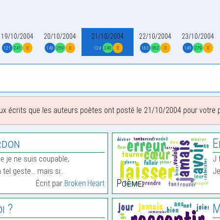
19/10/2004
20/10/2004
21/10/2004
22/10/2004
23/10/2004
121
241
0
148
259
0
124
240
0
163
362
0
149
279
0
ux écrits que les auteurs poètes ont posté le 21/10/2004 pour votre pl
rdon
E
e je ne suis coupable,
J 
n tel geste… mais si…
Je
Poème:
Écrit par
Broken.Heart
i ?
M