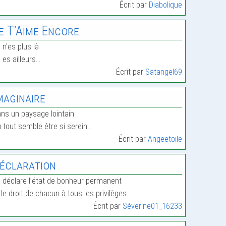
Écrit par
Diabolique
e T’Aime Encore
 n’es plus là
 es ailleurs…
Écrit par
Satangel69
maginaire
ns un paysage lointain
 tout semble être si serein…
Écrit par
Angeetoile
éclaration
 déclare l’état de bonheur permanent
 le droit de chacun à tous les privilèges.…
Écrit par
Séverine01_16233