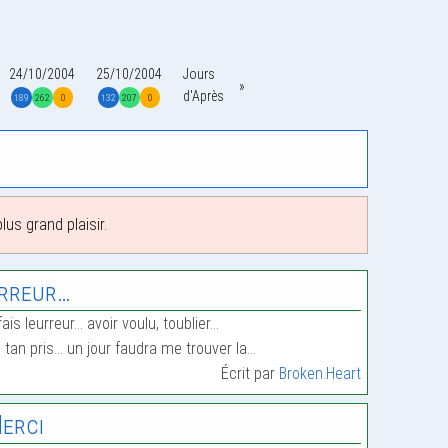
24/10/2004
25/10/2004
Jours
d'Après
189
262
0
132
207
0
us grand plaisir.
rreur…
fais leurreur… avoir voulu, toublier…
 tan pris… un jour faudra me trouver la…
Écrit par
Broken.Heart
erci