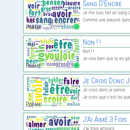
Sang D’Encre
Je me suis fait un sang d
Comme une pieuvre dans
Poème:
1
Non ! !
Non ! !
Je vois bien que tu es g
Poème:
3
Je Crois Donc J
Je crois donc je pense.
Je crois que c’est toi qu
Poème:
J’Ai Aimé 3 Fois
J’ai trois amours