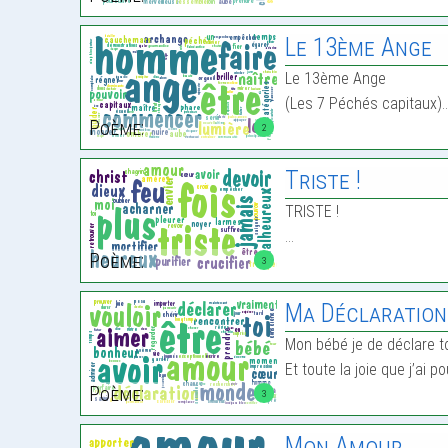
Le 13ème Ange
Le 13ème Ange
(Les 7 Péchés capitaux)
Poème:
2
Triste !
TRISTE !
…
Poème:
3
Ma Déclaration
Mon bébé je de déclare 
Et toute la joie que j’ai po
Poème:
3
Mon Amour