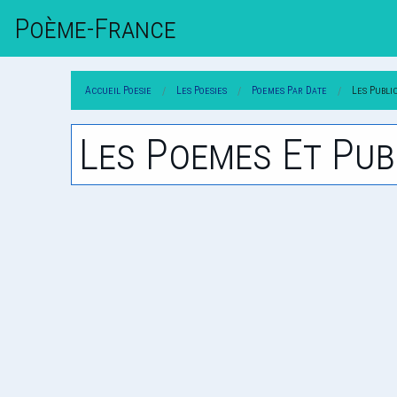
Poème-Fr
Ance
Accueil Poesie
Les Poesies
Poemes Par Date
Les Publi
Les Poemes Et Pub