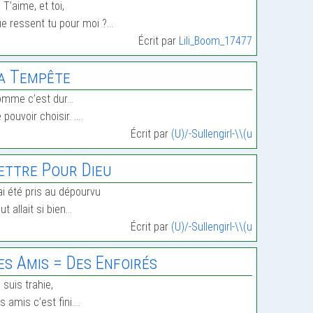
 T’aime, et toi,
e ressent tu pour moi ?…
Écrit par
Lili_Boom_17477
a Tempête
omme c’est dur…
 pouvoir choisir. .…
Écrit par
(U)/-Sullengirl-\\(u
ettre Pour Dieu
ai été pris au dépourvu
ut allait si bien…
Écrit par
(U)/-Sullengirl-\\(u
es Amis = Des Enfoirés
 suis trahie,
s amis c’est fini.…