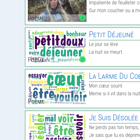
Impatiente de feuilleter c
Sur mon coucher ou a mo
Poème:
8
Petit Déjeuné
Le jour se lève
La nuit se meurt…
Poème:
1
La Larme Du Coe
Mon cœur sourit. .
Meme si il vit dans la nuit
Poème:
Je Suis Désolée
Ne perds pas ton temps, 
Je sais que tu es déprimé