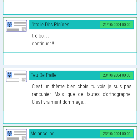
L'ètoile Dès Pleùres
21/10/2004 00:00
tré bo. . .
continuer !!
Feu De Paille
23/10/2004 00:00
C’est un thème bien choisi tu vois je suis pas
rancunier. Mais que de fautes d’orthographe!
C’est vraiment dommage. . . .
Melancoline
23/10/2004 00:00