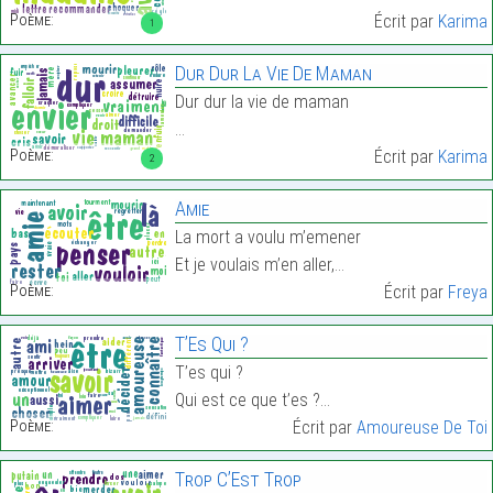
Poème:
Écrit par
Karima
1
Dur Dur La Vie De Maman
Dur dur la vie de maman
…
Poème:
Écrit par
Karima
2
Amie
La mort a voulu m’emener
Et je voulais m’en aller,…
Poème:
Écrit par
Freya
T’Es Qui ?
T’es qui ?
Qui est ce que t’es ?…
Poème:
Écrit par
Amoureuse De Toi
Trop C’Est Trop