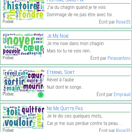
J’ai du chagrin quand je te vois
Dommage de ne pas être avec toi…
Poème:
Écrit par
Rose35
Je Me Noie
Je me noie dans mon chagrin
Mais toi tu ne vois rien…
Poème:
Écrit par
Pinasantoro
Eternel Sort
Réveil à l’aube
Nuit dont le songe…
Poème:
Écrit par
Emyraud
3
Ne Me Quitte Pas
Je te dis ces quelques mots,
Car je me suis perdue contre ta peau……
Poème:
Écrit par
Rose35