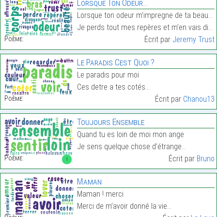
Lorsque Ton Odeur…
Lorsque ton odeur m’impregne de ta beauté
Je perds tout mes repères et m’en vais divaguer…
Poème:
Écrit par
Jeremy Trust
Le Paradis Cest Quoi ?
Le paradis pour moi
Ces detre a tes cotés…
Poème:
Écrit par
Chanou13
Toujours Ensemble
Quand tu es loin de moi mon ange
Je sens quelque chose d’étrange…
Poème:
Écrit par
Bruno
1
Maman
Maman ! merci
Merci de m’avoir donné la vie…