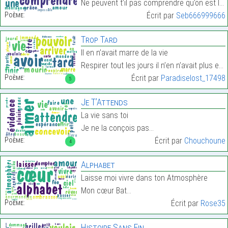
Ne peuvent t’il pas comprendre qu’on est les maill…
Poème:
Écrit par
Seb666999666
Trop Tard
Il en n’avait marre de la vie
Respirer tout les jours il n’en n’avait plus envi…
Poème:
Écrit par
Paradiselost_17498
5
Je T’Attends
La vie sans toi
Je ne la conçois pas…
Poème:
Écrit par
Chouchoune
4
Alphabet
Laisse moi vivre dans ton Atmosphère
Mon cœur Bat…
Poème:
Écrit par
Rose35
Histoire Sans Fin