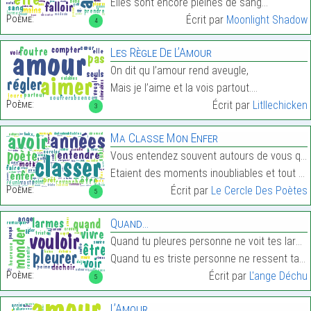
Elles sont encore pleines de sang…
Poème:
Écrit par
Moonlight Shadow
4
Les Règle De L’Amour
On dit qu l’amour rend aveugle,
Mais je l’aime et la vois partout.…
Poème:
Écrit par
Litllechicken
3
Ma Classe Mon Enfer
Vous entendez souvent autours de vous que les anné
Etaient des moments inoubliables et tout n’était q…
Poème:
Écrit par
Le Cercle Des Poètes
5
Quand…
Quand tu pleures personne ne voit tes larmes
Quand tu es triste personne ne ressent ta peine…
Poème:
Écrit par
L'ange Déchu
5
L’Amour