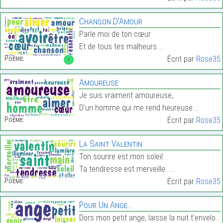
Chanson D’Amour
Parle moi de ton cœur
Et de tous tes malheurs.…
Poème:
Écrit par
Rose35
1
Amoureuse
Je suis vraiment amoureuse,
D’un homme qui me rend heureuse.…
Poème:
Écrit par
Rose35
La Saint Valentin
Ton sourire est mon soleil. .
Ta tendresse est merveille……
Poème:
Écrit par
Rose35
Pour Un Ange…
Dors mon petit ange, laisse la nuit t’envelopper,