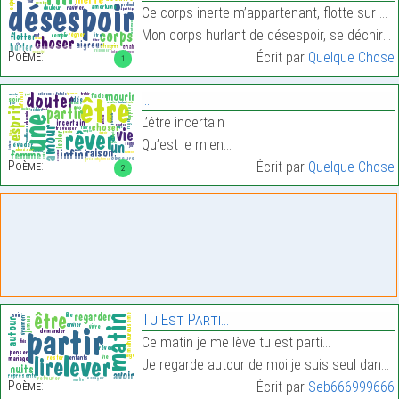
Ce corps inerte m’appartenant, flotte sur un océan
Mon corps hurlant de désespoir, se déchire de chag…
Poème:
Écrit par
Quelque Chose
1
…
L’être incertain
Qu’est le mien…
Poème:
Écrit par
Quelque Chose
2
Tu Est Parti…
Ce matin je me lève tu est parti…
Je regarde autour de moi je suis seul dans mon lit…
Poème:
Écrit par
Seb666999666