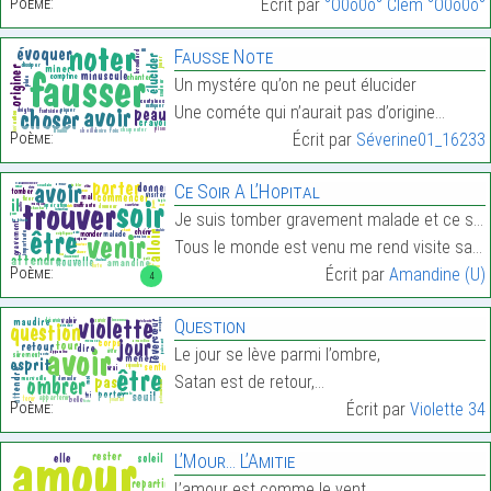
Poème:
Écrit par
°O0o0o° Clem °O0o0o°
Fausse Note
Un mystére qu’on ne peut élucider
Une cométe qui n’aurait pas d’origine…
Poème:
Écrit par
Séverine01_16233
Ce Soir A L’Hopital
Je suis tomber gravement malade et ce soir je suis
Tous le monde est venu me rend visite sauf mon ché…
Poème:
Écrit par
Amandine (U)
4
Question
Le jour se lève parmi l’ombre,
Satan est de retour,…
Poème:
Écrit par
Violette 34
L’Mour… L’Amitie
L’amour est comme le vent,