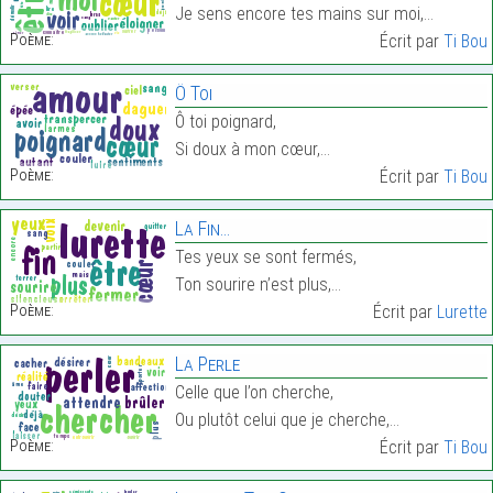
Je sens encore tes mains sur moi,…
Poème:
Écrit par
Ti Bou
Ô Toi
Ô toi poignard,
Si doux à mon cœur,…
Poème:
Écrit par
Ti Bou
La Fin…
Tes yeux se sont fermés,
Ton sourire n’est plus,…
Poème:
Écrit par
Lurette
La Perle
Celle que l’on cherche,
Ou plutôt celui que je cherche,…
Poème:
Écrit par
Ti Bou