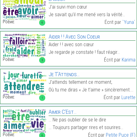
J’ai suivi mon cœur
Je savait qu’il me mené vers la vérité…
Poème:
Écrit par
`Yuna`
6
Aider ! ! Avec Son Coeur
Aider ! ! avec son cœur
Je regarde je constate ! faut réagir…
Poème:
Écrit par
Karima
3
Je T’Attends…
J’attends tellement ce moment,
Où tu me diras « Je t’aime » sincèrement.…
Poème:
Écrit par
Lurette
1
Aimer C’Est…
… Ne pas oublier de se le dire
… Toujours partager rires et sourires…
Poème:
Écrit par
Petite Puce (F)
6