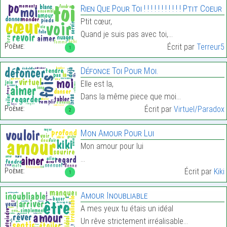
Rien Que Pour Toi ! ! ! ! ! ! ! ! ! ! ! Ptit Coeur
Ptit cœur,
Quand je suis pas avec toi,…
Poème:
Écrit par
Terreur5
1
Défonce Toi Pour Moi.
Elle est la,
Dans la même piece que moi…
Poème:
Écrit par
Virtuel/Paradox
2
Mon Amour Pour Lui
Mon amour pour lui
…
Poème:
Écrit par
Kiki
1
Amour Inoubliable
A mes yeux tu étais un idéal
Un rêve strictement irréalisable…