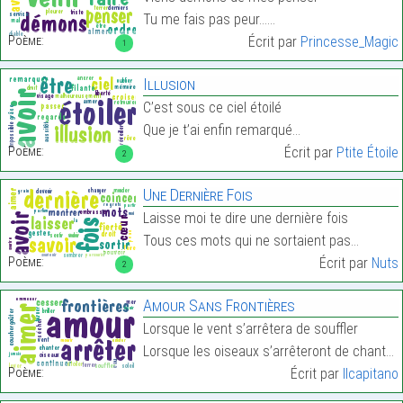
Tu me fais pas peur……
Poème:
Écrit par
Princesse_Magic
1
Illusion
C’est sous ce ciel étoilé
Que je t’ai enfin remarqué…
Poème:
Écrit par
Ptite Étoile
2
Une Dernière Fois
Laisse moi te dire une dernière fois
Tous ces mots qui ne sortaient pas…
Poème:
Écrit par
Nuts
2
Amour Sans Frontières
Lorsque le vent s’arrêtera de souffler
Lorsque les oiseaux s’arrêteront de chanter…
Poème:
Écrit par
Ilcapitano