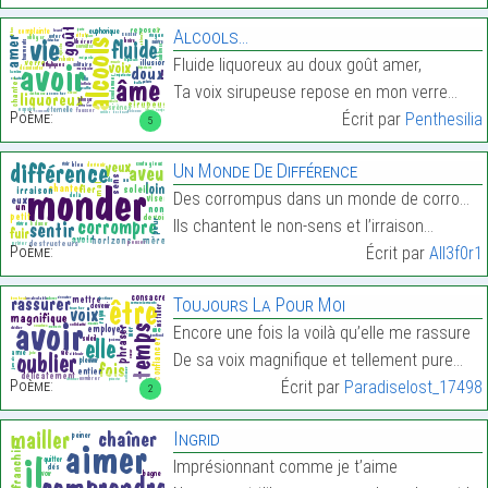
Alcools…
Fluide liquoreux au doux goût amer,
Ta voix sirupeuse repose en mon verre…
Poème:
Écrit par
Penthesilia
5
Un Monde De Différence
Des corrompus dans un monde de corrompus,
Ils chantent le non-sens et l’irraison…
Poème:
Écrit par
All3f0r1
Toujours La Pour Moi
Encore une fois la voilà qu’elle me rassure
De sa voix magnifique et tellement pure…
Poème:
Écrit par
Paradiselost_17498
2
Ingrid
Imprésionnant comme je t’aime