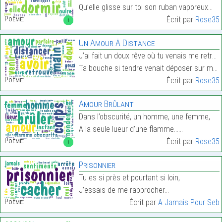
Qu’elle glisse sur toi son ruban vaporeux…
Poème:
Écrit par
Rose35
1
Un Amour À Distance
J’ai fait un doux rêve où tu venais me retrouver,
Ta bouche si tendre venait déposer sur mes lèvres …
Poème:
Écrit par
Rose35
Amour Brûlant
Dans l’obscurité, un homme, une femme,
A la seule lueur d’une flamme……
Poème:
Écrit par
Rose35
1
Prisonnier
Tu es si près et pourtant si loin,
J’essais de me rapprocher…
Poème:
Écrit par
A Jamais Pour Seb