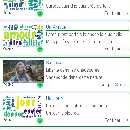
Surtout quand je suis prés de toi…
Poème:
Écrit par
Lilie
2
Un Amour
L’amour est parfois la chose la plus belle
Mais parfois cela peut etre un dilemne…
Poème:
Écrit par
Lilie
2
Sandra
Liberté dans les chaussures
Vagabonde dans cette nature…
Poème:
Écrit par
Sheron
9
Un Jour
Un jour je suis pleine de sourires
Un jour je pleure…
Poème:
Écrit par
Lilie
2