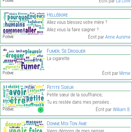
Poème:
Écrit par
La Love
Hellébore
Allez vous blessez votre mère ?
Allez vous la faire saigner ?…
Poème:
Écrit par
Anne Aunime
Fumer, Se Droguer
La cigarette
…
Poème:
Écrit par
Mimie
Petite Soeur
Petite sœur de la souffrance,
Tu es restée dans mes pensées.…
Poème:
Écrit par
William B.
6
Donne Moi Ton Ame
Viens démons de mes penser