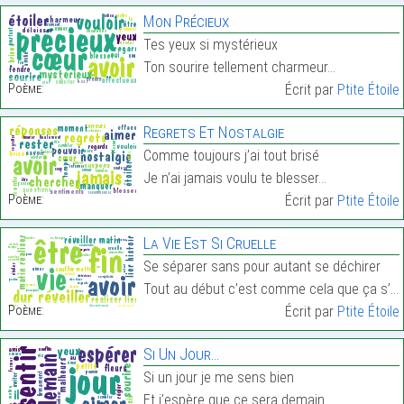
Mon Précieux
Tes yeux si mystérieux
Ton sourire tellement charmeur…
Poème:
Écrit par
Ptite Étoile
Regrets Et Nostalgie
Comme toujours j’ai tout brisé
Je n’ai jamais voulu te blesser…
Poème:
Écrit par
Ptite Étoile
La Vie Est Si Cruelle
Se séparer sans pour autant se déchirer
Tout au début c’est comme cela que ça s’est passé …
Poème:
Écrit par
Ptite Étoile
Si Un Jour…
Si un jour je me sens bien
Et j’espère que ce sera demain…