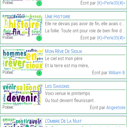
Poème:
Écrit par
(K)=Perle35(#)=
1
Une Histoire
Elle ne devais pas avoir de fin, elle avais comme
La follie. Toute ont pour role de bien finir d avo…
Poème:
Écrit par
(K)=Perle35(#)=
1
Mon Rêve De Sioux
Le ciel est mon père
Et la terre est ma mère,…
Poème:
Écrit par
William B.
4
Les Saisons
Voici venue le printemps
Ou tout devient fleurissant…
Poème:
Écrit par
Angeetoile
L’Ombre De La Nuit