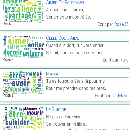
Aimer Et Partager
Amour, chérir, aimer,
Sentiments incontrôlés,…
Poème:
Écrit par
Rose35
Celle Que J’Aime
Quand elle dort, l’univers entier
Se tait, pour ne pas la déranger.…
Poème:
Écrit par
Ikare
Mama
Tu as toujours étais là pour moi,
Pour me prendre dans tes bras,…
Poème:
Écrit par
Dodylove
Le Suicide
Ne plus désiré vivre
Se trouver enfin libre…