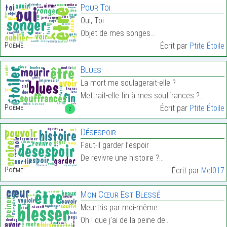
Pour Toi
Oui, Toi
Objet de mes songes…
Poème:
Écrit par
Ptite Étoile
Blues
La mort me soulagerait-elle ?
Mettrait-elle fin à mes souffrances ?…
Poème:
Écrit par
Ptite Étoile
2
Désespoir
Faut-il garder l’espoir
De revivre une histoire ?…
Poème:
Écrit par
Mel017
Mon Cœur Est Blessé
Meurtris par moi-même
Oh ! que j’ai de la peine de…