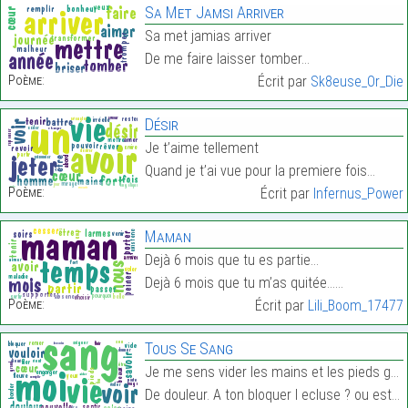
Sa Met Jamsi Arriver
Sa met jamias arriver
De me faire laisser tomber…
Poème:
Écrit par
Sk8euse_Or_Die
Désir
Je t’aime tellement
Quand je t’ai vue pour la premiere fois…
Poème:
Écrit par
Infernus_Power
Maman
Dejà 6 mois que tu es partie…
Dejà 6 mois que tu m’as quitée……
Poème:
Écrit par
Lili_Boom_17477
Tous Se Sang
Je me sens vider les mains et les pieds geler le c
De douleur. A ton bloquer l ecluse ? ou est se fle…