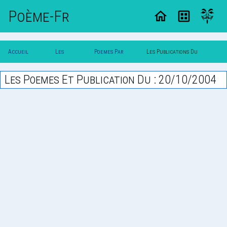
Poème-Fr
Accueil
Les
Poemes Par
Les Publications Du
Poesie
Poesies
Date
20/10/2004
Les Poemes Et Publication Du : 20/10/2004