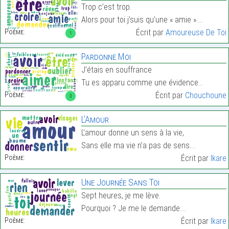
Trop c’est trop.
Alors pour toi j’suis qu’une « amie ».…
Poème:
Écrit par
Amoureuse De Toi
1
Pardonne Moi
J’étais en souffrance
Tu es apparu comme une évidence…
Poème:
Écrit par
Chouchoune
3
L’Amour
L’amour donne un sens à la vie,
Sans elle ma vie n’a pas de sens.…
Poème:
Écrit par
Ikare
Une Journée Sans Toi
Sept heures, je me lève.
Pourquoi ? Je me le demande.…
Poème:
Écrit par
Ikare