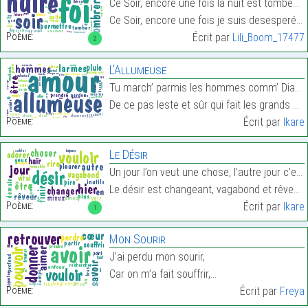
Ce Soir, encore une fois la nuit est tombée. .
Ce Soir, encore une fois je suis desesperée……
Poème:
Écrit par
Lili_Boom_17477
2
L’Allumeuse
Tu march’ parmis les hommes comm’ Diane parmis les
De ce pas leste et sûr qui fait les grands chasseu…
Poème:
Écrit par
Ikare
Le Désir
Un jour l’on veut une chose, l’autre jour c’est fi
Le désir est changeant, vagabond et rêveur…
Poème:
Écrit par
Ikare
1
Mon Sourir
J’ai perdu mon sourir,
Car on m’a fait souffrir,…
Poème:
Écrit par
Freya