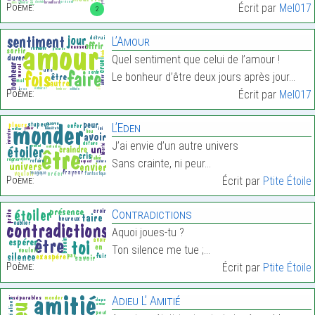
Poème:
Écrit par
Mel017
2
L’Amour
Quel sentiment que celui de l’amour !
Le bonheur d’être deux jours après jour…
Poème:
Écrit par
Mel017
L’Eden
J’ai envie d’un autre univers
Sans crainte, ni peur…
Poème:
Écrit par
Ptite Étoile
Contradictions
Aquoi joues-tu ?
Ton silence me tue ;…
Poème:
Écrit par
Ptite Étoile
Adieu L’ Amitié