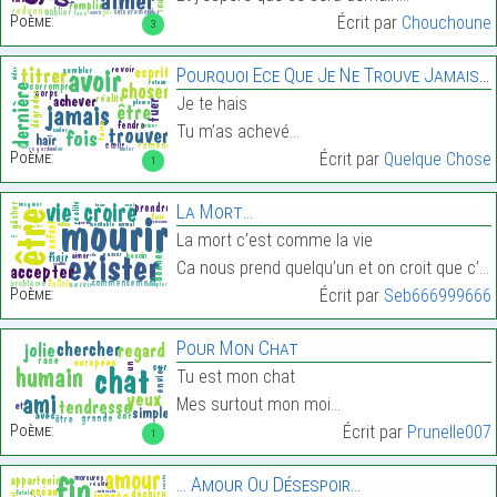
Poème:
Écrit par
Chouchoune
3
Pourquoi Ece Que Je Ne Trouve Jamais De Titre ? …
Je te hais
Tu m’as achevé…
Poème:
Écrit par
Quelque Chose
1
La Mort…
La mort c’est comme la vie
Ca nous prend quelqu’un et on croit que c’est fini…
Poème:
Écrit par
Seb666999666
Pour Mon Chat
Tu est mon chat
Mes surtout mon moi…
Poème:
Écrit par
Prunelle007
1
… Amour Ou Désespoir…