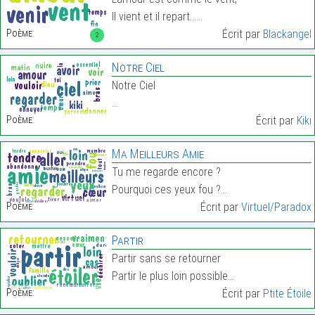
Il vient et il repart……
Poème:
Écrit par
Blackangel
2
Notre Ciel
Notre Ciel
…
Poème:
Écrit par
Kiki
Ma Meilleurs Amie
Tu me regarde encore ?
Pourquoi ces yeux fou ?…
Poème:
Écrit par
Virtuel/Paradox
Partir
Partir sans se retourner
Partir le plus loin possible…
Poème:
Écrit par
Ptite Étoile