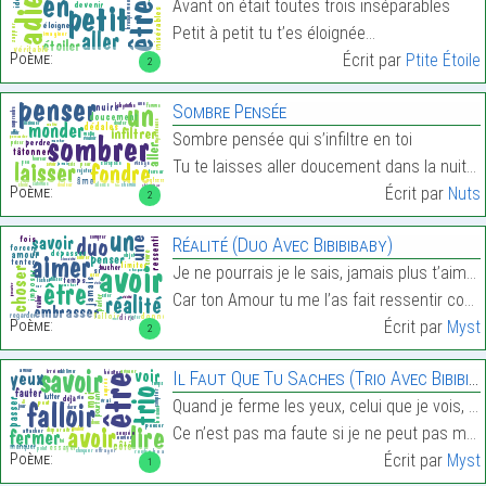
Avant on était toutes trois inséparables
Petit à petit tu t’es éloignée…
Poème:
Écrit par
Ptite Étoile
2
Sombre Pensée
Sombre pensée qui s’infiltre en toi
Tu te laisses aller doucement dans la nuit…
Poème:
Écrit par
Nuts
2
Réalité (Duo Avec Bibibibaby)
Je ne pourrais je le sais, jamais plus t’aimer
Car ton Amour tu me l’as fait ressentir comme dépa…
Poème:
Écrit par
Myst
2
Il Faut Que Tu Saches (Trio Avec Bibibibaby & Lis
Quand je ferme les yeux, celui que je vois, c’est
Ce n’est pas ma faute si je ne peut pas me passer …
Poème:
Écrit par
Myst
1