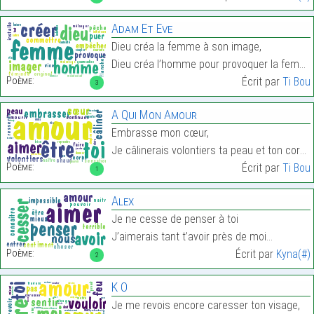
Adam Et Eve
Dieu créa la femme à son image,
Dieu créa l’homme pour provoquer la femme,…
Poème:
Écrit par
Ti Bou
3
A Qui Mon Amour
Embrasse mon cœur,
Je câlinerais volontiers ta peau et ton corps chau…
Poème:
Écrit par
Ti Bou
1
Alex
Je ne cesse de penser à toi
J’aimerais tant t’avoir près de moi…
Poème:
Écrit par
Kyna(#)
2
K O
Je me revois encore caresser ton visage,