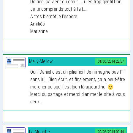
De rien, ça vient du cœur... Tu es trop gentil Dan !
Je te comprends tout à fait....
A très bientôt je l’espère.
Amitiés
Marianne
Melly-Mellow
01/06/2014 22:57
Oui ! Daniel c’est un pilier ici ! Je n’imagine pas PF
sans lui.. Bien écrit, et finalement, ça a peut-être
marcher puisqu’il est bien là aujourd’hui
Merci du partage et merci d’animer le site à vous
deux !
La Mouche
02/06/2014 00:44