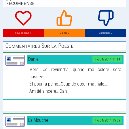
Récompense
Coup de coeur: 1
J’aime: 0
J’aime pas: 0
Commentaires Sur La Poesie
Daniel
17/04/2014 11:14
Merci....Je reviendrai quand ma colère sera
passée.....
Et pour la peine...Coup de cœur matinale....
Amitié sincère....Dan....
La Mouche
17/04/2014 15:59