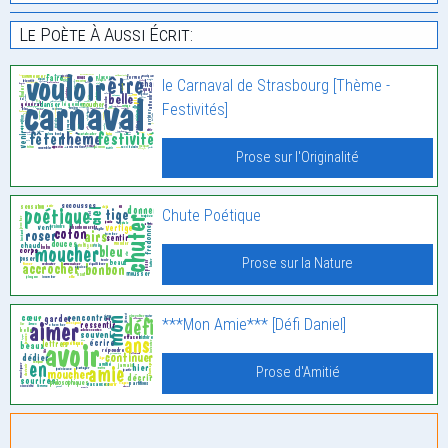
Le Poète À Aussi Écrit:
le Carnaval de Strasbourg [Thème -
Festivités]
Prose sur l'Originalité
Chute Poétique
Prose sur la Nature
***Mon Amie*** [Défi Daniel]
Prose d'Amitié