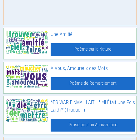
Une Amitié
Poème sur la Nature
A Vous, Amoureux des Mots
Poème de Remerciement
*ES WAR EINMAL LAITHI* *Il Était Une Fois
Laithi* (Traduc Fr
Prose pour un Anniversaire