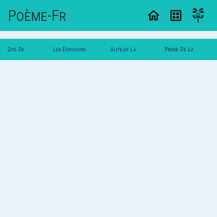
Poème-Fr
Site De
Les Ecrivains
Auteur La
Prose De La
Poemes
Poetes
Mouche
Mouche