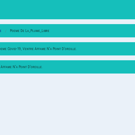
e
Poeme De La_Plume_Libre
oeme Covid-19, Ventre Affame N'a Point D'oreille.
Affame N'a Point D'oreille.