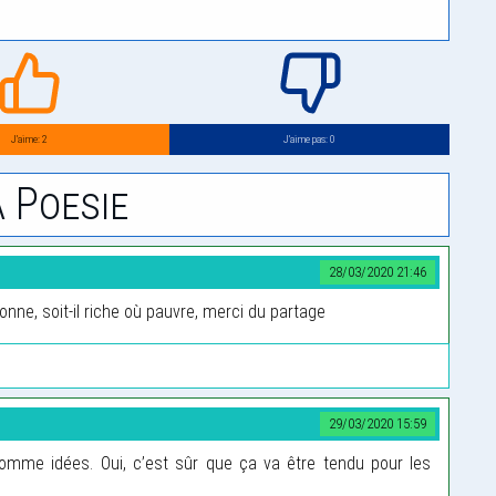
J’aime: 2
J’aime pas: 0
 Poesie
28/03/2020 21:46
nne, soit-il riche où pauvre, merci du partage
29/03/2020 15:59
omme idées. Oui, c’est sûr que ça va être tendu pour les