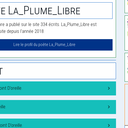
e La_Plume_Libre
e a publié sur le site 334 écrits. La_Plume_Libre est
te depuis l'année 2018.
Lire le profil du poète La_Plume_Libre
t
nt D’oreille.
lle.
nt D’oreille.