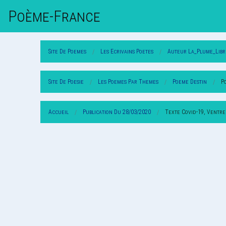
Poème-Fr
Ance
Site De Poemes
Les Ecrivains Poetes
Auteur La_Plume_Libr
Site De Poesie
Les Poemes Par Themes
Poeme Destin
P
Accueil
Publication Du 28/03/2020
Texte Covid-19, Ventre 