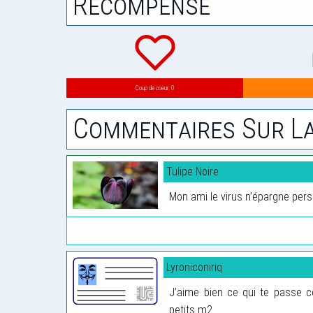
Récompense
Coup de coeur: 0
Commentaires Sur La
Tulipe Noire
Mon ami le virus n’épargne perso
Lyroniconiriq
J’aime bien ce qui te passe c
petits m2.