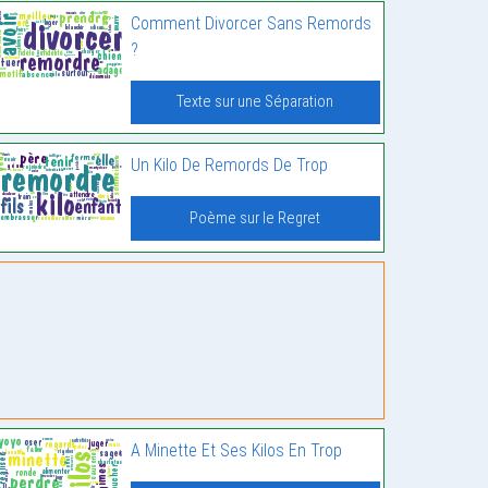
Comment Divorcer Sans Remords
?
Texte sur une Séparation
Un Kilo De Remords De Trop
Poème sur le Regret
A Minette Et Ses Kilos En Trop