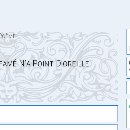
Poème:
famé N’a Point D’oreille.