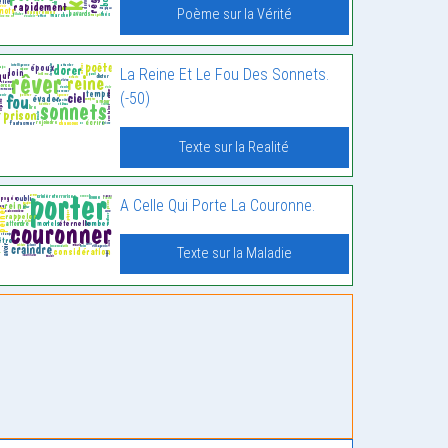
Poème sur la Vérité
La Reine Et Le Fou Des Sonnets.
(-50)
Texte sur la Realité
A Celle Qui Porte La Couronne.
Texte sur la Maladie