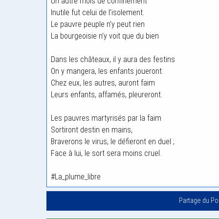
Un autre mois de confinement
Inutile fut celui de l’isolement.
Le pauvre peuple n’y peut rien
La bourgeoisie n’y voit que du bien
Dans les châteaux, il y aura des festins
On y mangera, les enfants joueront.
Chez eux, les autres, auront faim
Leurs enfants, affamés, pleureront.
Les pauvres martyrisés par la faim
Sortiront destin en mains,
Braverons le virus, le défieront en duel ;
Face à lui, le sort sera moins cruel.
#La_plume_libre
Partage du P