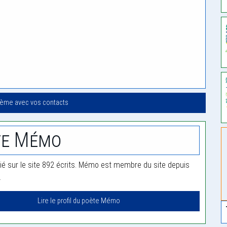
oème avec vos contacts
te Mémo
é sur le site 892 écrits. Mémo est membre du site depuis
.
Lire le profil du poète Mémo