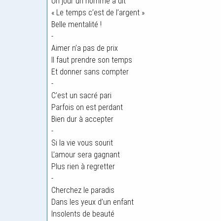
Un jour un homme a dit
« Le temps c’est de l’argent »
Belle mentalité !
-
Aimer n’a pas de prix
Il faut prendre son temps
Et donner sans compter
-
C’est un sacré pari
Parfois on est perdant
Bien dur à accepter
-
Si la vie vous sourit
L’amour sera gagnant
Plus rien à regretter
-
Cherchez le paradis
Dans les yeux d’un enfant
Insolents de beauté