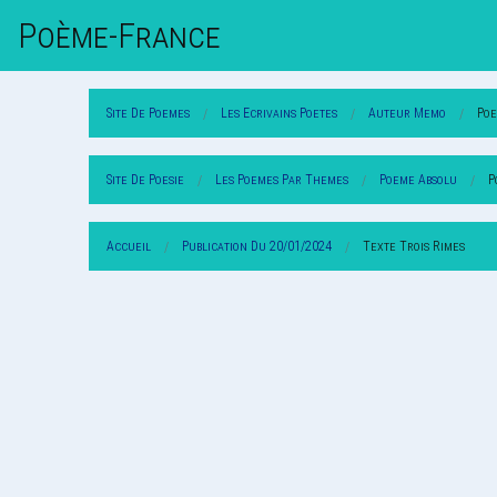
Poème-Fr
Ance
Site De Poemes
Les Ecrivains Poetes
Auteur Memo
Po
Site De Poesie
Les Poemes Par Themes
Poeme Absolu
P
Accueil
Publication Du 20/01/2024
Texte Trois Rimes