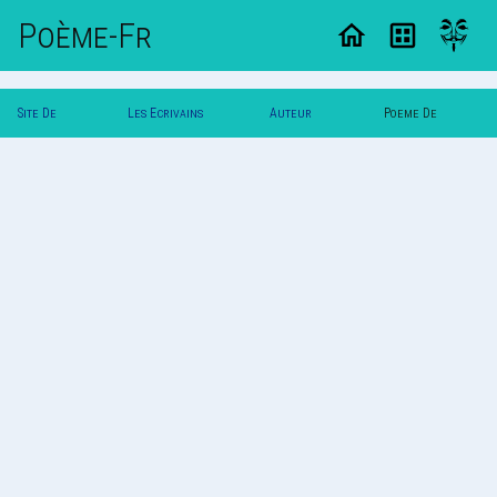
Poème-Fr
Site De
Les Ecrivains
Auteur
Poeme De
Poemes
Poetes
Mikie95
Mikie95