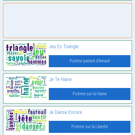
Jeu En Triangle
Poème parlant d'Amant
Je Te Haine
Poème sur la Haine
Je Danse Encore
Poème sur la Liberté