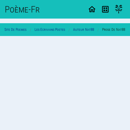
Poème-Fr
Site De Poemes
Les Ecrivains Poetes
Auteur Nat88
Prose De Nat88