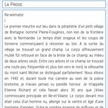
La Prose
Re-animator
I
Le premier meurtre eut lieu dans la périphérie d’un petit village
de Bretagne nommé Pleine-Fougères, non loin de la frontière
avec la Normandie. Le temps était orageux et les coups de
tonnerre commençaient à résonner au loin. A la sortie du
village se trouvait un grand champ. Le corps affreusement
mutilé fût retrouvé en face de la limite de ce champ, au milieu
de deux arbres seuls. Entre ces arbres et ce champ se trouvait
une route peu fréquentée et, plus loin vers le nord, la silhouette
du mont saint Michel se distinguait parfaitement. Nous étions
en 1940 et, durant toute ma carrière au sein de la police
bretonne, je n’avais jamais vu pareille horreur. Je m’appelle
Etienne Richard et cela faisait alors 30 ans que j’étais
commissaire principale en Ille-et-Vilaine. Le corps devant moi
était celui d’un homme nu, allongé sur le ventre et âgé d’une
trentaine d’années. Outre le nombre insensé de griffures et de