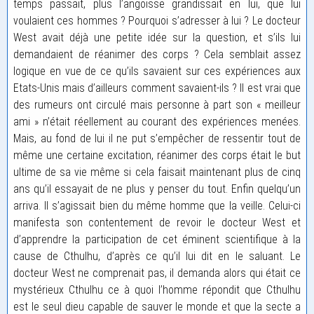
temps passait, plus l’angoisse grandissait en lui, que lui
voulaient ces hommes ? Pourquoi s’adresser à lui ? Le docteur
West avait déjà une petite idée sur la question, et s’ils lui
demandaient de réanimer des corps ? Cela semblait assez
logique en vue de ce qu’ils savaient sur ces expériences aux
Etats-Unis mais d’ailleurs comment savaient-ils ? Il est vrai que
des rumeurs ont circulé mais personne à part son « meilleur
ami » n’était réellement au courant des expériences menées.
Mais, au fond de lui il ne put s’empêcher de ressentir tout de
même une certaine excitation, réanimer des corps était le but
ultime de sa vie même si cela faisait maintenant plus de cinq
ans qu’il essayait de ne plus y penser du tout. Enfin quelqu’un
arriva. Il s’agissait bien du même homme que la veille. Celui-ci
manifesta son contentement de revoir le docteur West et
d’apprendre la participation de cet éminent scientifique à la
cause de Cthulhu, d’après ce qu’il lui dit en le saluant. Le
docteur West ne comprenait pas, il demanda alors qui était ce
mystérieux Cthulhu ce à quoi l’homme répondit que Cthulhu
est le seul dieu capable de sauver le monde et que la secte a