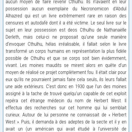
aucun moyen de faire revenir Cthulhu. Ils n’avaient en leur
possession aucun exemplaire du Necronomicon d’Abdul
Alhazred qui est un livre extrêmement rare en raison des
censures et autodafé dont il a été victime. Le seul livre sur le
sujet en leur possession est deos Cthulhu de Nathanaëlle
Derleth, mais celui-ci ne proposait qu’une seule manière
d’invoquer Cthulhu, hélas irréalisable, il fallait selon le livre
transformé un corps humains en représentation la plus fidèle
possible de Cthulhu et que se corps soit bien évidemment,
vivant. Les moines maudits se mirent alors en quête d’un
moyen de réalisé ce projet complètement fou. Il était clair pour
eux qu’ils ne pourraient jamais faire cela seuls, ils leurs fallait
une aide extérieurs. C’est donc en 1930 que l’un des moines
assigné à la tache de trouvé quelqu’un capable de cet exploit
repéra cet étrange médecin du nom de Herbert West. Il
effectua des recherches sur cet homme qui lui semblait
curieux. Autour de lui personne ne connaissait de « Herbert
West ». Puis, il demanda à des adeptes de la secte et il y en
avait un (un américain qui avait étudié à l’université de