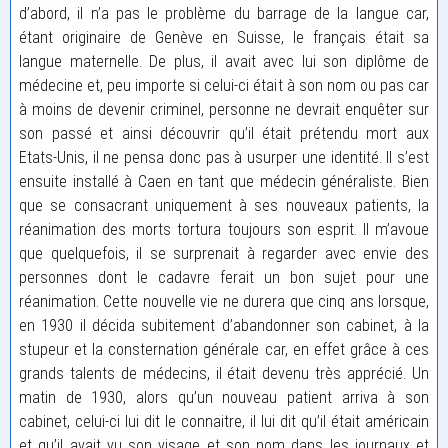
d’abord, il n’a pas le problème du barrage de la langue car,
étant originaire de Genève en Suisse, le français était sa
langue maternelle. De plus, il avait avec lui son diplôme de
médecine et, peu importe si celui-ci était à son nom ou pas car
à moins de devenir criminel, personne ne devrait enquêter sur
son passé et ainsi découvrir qu’il était prétendu mort aux
Etats-Unis, il ne pensa donc pas à usurper une identité. Il s’est
ensuite installé à Caen en tant que médecin généraliste. Bien
que se consacrant uniquement à ses nouveaux patients, la
réanimation des morts tortura toujours son esprit. Il m’avoue
que quelquefois, il se surprenait à regarder avec envie des
personnes dont le cadavre ferait un bon sujet pour une
réanimation. Cette nouvelle vie ne durera que cinq ans lorsque,
en 1930 il décida subitement d’abandonner son cabinet, à la
stupeur et la consternation générale car, en effet grâce à ces
grands talents de médecins, il était devenu très apprécié. Un
matin de 1930, alors qu’un nouveau patient arriva à son
cabinet, celui-ci lui dit le connaitre, il lui dit qu’il était américain
et qu’il avait vu son visage et son nom dans les journaux et