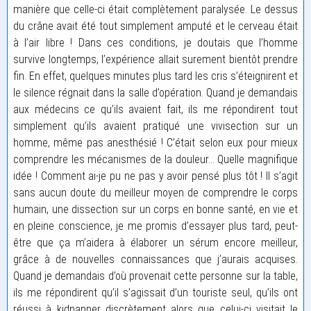
manière que celle-ci était complètement paralysée. Le dessus
du crâne avait été tout simplement amputé et le cerveau était
à l’air libre ! Dans ces conditions, je doutais que l’homme
survive longtemps, l’expérience allait surement bientôt prendre
fin. En effet, quelques minutes plus tard les cris s’éteignirent et
le silence régnait dans la salle d’opération. Quand je demandais
aux médecins ce qu’ils avaient fait, ils me répondirent tout
simplement qu’ils avaient pratiqué une vivisection sur un
homme, même pas anesthésié ! C’était selon eux pour mieux
comprendre les mécanismes de la douleur… Quelle magnifique
idée ! Comment ai-je pu ne pas y avoir pensé plus tôt ! Il s’agit
sans aucun doute du meilleur moyen de comprendre le corps
humain, une dissection sur un corps en bonne santé, en vie et
en pleine conscience, je me promis d’essayer plus tard, peut-
être que ça m’aidera à élaborer un sérum encore meilleur,
grâce à de nouvelles connaissances que j’aurais acquises.
Quand je demandais d’où provenait cette personne sur la table,
ils me répondirent qu’il s’agissait d’un touriste seul, qu’ils ont
réussi à kidnapper discrètement alors que celui-ci visitait le