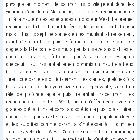
physique au moment de sa mort, ils privilégièrent donc les
victimes d’accidents. Mais hélas, aucune des réanimations ne
fut à la hauteur des espérances du docteur West. Le premier
réanimé s’enfuit en brûlant la ferme, le second s’enfuit aussi
mais il tua dix-sept personnes en les mutilant affreusement,
avant d’être rattrapé puis enfermé dans un asile où il se
cognera la tête contre des murs pendant seize ans d’affilés et
quant au troisième, il fût abattu par West de six balles après
que celui-ci eut très probablement commis un meurtre affreux.
Quant à toutes les autres tentatives de réanimation elles ne
furent que partielles ou totalement inexistantes, quelques fois
le cadavre ouvrait les yeux avec un air épouvanté, lâchait un
râle de profonde agonie puis, retombait, raide mort. Les
recherches du docteur West, bien qu’effectuées avec de
grandes précautions et dans la discrétion la plus totale finirent
quand même par susciter des doutes dans la population locale
et les autorités commencèrent à s’intéresser à lui d’un peu
trop près selon le Dr West. C’est à ce moment qu’il commença
à imaginer un plan qui lui permettrait de s’enfuir en ayant la