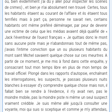
où, bien évidemment j’ai dû y aller pour inspecter les scènes
de crimes) , et bien je n’ai absolument rien trouvé. Certes, tous
les habitants étaient au courant de l’affaire et ils étaient tous
terrifiés mais à part ça, personne ne savait rien, certains
habitants ont même préféré déménager, par peur de devenir
une victime de celui que les médias avaient déjà qualifié de «
Jack l’éventreur de l’ouest français ». Je quittais donc le mont
sans aucune piste mais je n’abandonnais tout de même pas,
j’avais l’intime conviction que un ou plusieurs habitants du
mont saint Michel savaient quelque chose sur ces meurtres. A
partir de ce moment, je me mis à fond dans cette enquête, y
consacrant tout mon temps libre en plus de mon temps de
travail officiel. Plongé dans les rapports d’autopsie, enchaînant
les interrogatoires, les suspects, je passais plusieurs nuits
blanches à essayer d’y comprendre quelque chose mais non, il
fallait bien se rendre à l’évidence, il n’y avait rien, pas le
moindre mobile, pas la moindre piste ni même un seul suspect
vraiment crédible. Je suis même allé jusqu’à consulter une
voyante, moi qui suis si sceptique et comme je m’y attendais,