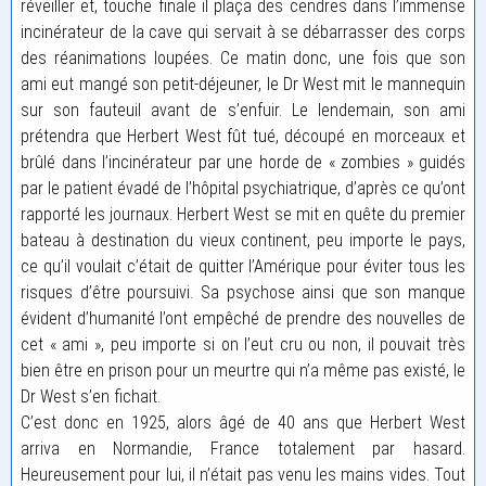
réveiller et, touche finale il plaça des cendres dans l’immense
incinérateur de la cave qui servait à se débarrasser des corps
des réanimations loupées. Ce matin donc, une fois que son
ami eut mangé son petit-déjeuner, le Dr West mit le mannequin
sur son fauteuil avant de s’enfuir. Le lendemain, son ami
prétendra que Herbert West fût tué, découpé en morceaux et
brûlé dans l’incinérateur par une horde de « zombies » guidés
par le patient évadé de l’hôpital psychiatrique, d’après ce qu’ont
rapporté les journaux. Herbert West se mit en quête du premier
bateau à destination du vieux continent, peu importe le pays,
ce qu’il voulait c’était de quitter l’Amérique pour éviter tous les
risques d’être poursuivi. Sa psychose ainsi que son manque
évident d’humanité l’ont empêché de prendre des nouvelles de
cet « ami », peu importe si on l’eut cru ou non, il pouvait très
bien être en prison pour un meurtre qui n’a même pas existé, le
Dr West s’en fichait.
C’est donc en 1925, alors âgé de 40 ans que Herbert West
arriva en Normandie, France totalement par hasard.
Heureusement pour lui, il n’était pas venu les mains vides. Tout