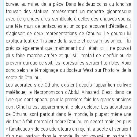
bureau au milieu de la pièce. Dans les deux coins du fond se
trouvait des statues représentant un monstre gigantesque
avec de grandes ailes semblable à celles des chauves-souris,
une tête muni de tentacules et un corps recouvert d’écailles. Il
s’agissait de deux représentations de Cthulhu. Le gourou lui
expliqua tout de l’histoire de la secte et de sa mission ici. Il lui
précisa également que maintenant qu’il était ici, il ne pouvait
plus faire marche arrière et qui si il tentait de s’enfuir ou de
prévenir qui que ce soit, les représailles seraient terribles. Voici
donc selon le témoignage du docteur West sur l’histoire de la
secte de Cthulhu :
Les adorateurs de Cthulhu existent depuis l’apparition du livre
maléfique, le Necronomicon d’Abdul Alhazred. C’est dans ce
livre que sont apparu pour la première fois les grands anciens
dont Cthulhu est apparemment le plus célèbre. Les adorateurs
de Cthulhu sont partout dans le monde, la plupart mène une
vie tout à fait normal et adore Cthulhu en secret mais les plus
« fanatiques » de ces adorateurs on rejoint la secte et venaient
d’un peu partout dans le monde. Ils ont voyagé un partout à