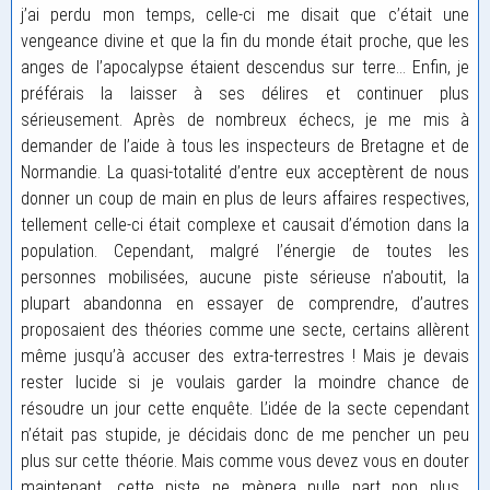
j’ai perdu mon temps, celle-ci me disait que c’était une
vengeance divine et que la fin du monde était proche, que les
anges de l’apocalypse étaient descendus sur terre… Enfin, je
préférais la laisser à ses délires et continuer plus
sérieusement. Après de nombreux échecs, je me mis à
demander de l’aide à tous les inspecteurs de Bretagne et de
Normandie. La quasi-totalité d’entre eux acceptèrent de nous
donner un coup de main en plus de leurs affaires respectives,
tellement celle-ci était complexe et causait d’émotion dans la
population. Cependant, malgré l’énergie de toutes les
personnes mobilisées, aucune piste sérieuse n’aboutit, la
plupart abandonna en essayer de comprendre, d’autres
proposaient des théories comme une secte, certains allèrent
même jusqu’à accuser des extra-terrestres ! Mais je devais
rester lucide si je voulais garder la moindre chance de
résoudre un jour cette enquête. L’idée de la secte cependant
n’était pas stupide, je décidais donc de me pencher un peu
plus sur cette théorie. Mais comme vous devez vous en douter
maintenant, cette piste ne mènera nulle part non plus…