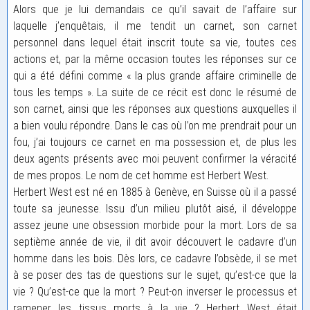
Alors que je lui demandais ce qu’il savait de l’affaire sur
laquelle j’enquêtais, il me tendit un carnet, son carnet
personnel dans lequel était inscrit toute sa vie, toutes ces
actions et, par la même occasion toutes les réponses sur ce
qui a été défini comme « la plus grande affaire criminelle de
tous les temps ». La suite de ce récit est donc le résumé de
son carnet, ainsi que les réponses aux questions auxquelles il
a bien voulu répondre. Dans le cas où l’on me prendrait pour un
fou, j’ai toujours ce carnet en ma possession et, de plus les
deux agents présents avec moi peuvent confirmer la véracité
de mes propos. Le nom de cet homme est Herbert West.
Herbert West est né en 1885 à Genève, en Suisse où il a passé
toute sa jeunesse. Issu d’un milieu plutôt aisé, il développe
assez jeune une obsession morbide pour la mort. Lors de sa
septième année de vie, il dit avoir découvert le cadavre d’un
homme dans les bois. Dès lors, ce cadavre l’obsède, il se met
à se poser des tas de questions sur le sujet, qu’est-ce que la
vie ? Qu’est-ce que la mort ? Peut-on inverser le processus et
ramener les tissus morts à la vie ? Herbert West était