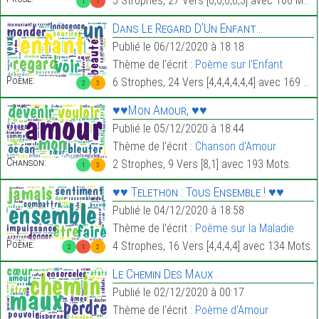
5 Strophes, 27 Vers [6,6,6,6,3] avec 166 Mots.
1
1
Dans Le Regard D’Un Enfant…
Publié le 06/12/2020 à 18:18
Thème de l'écrit :
Poème sur l'Enfant
Poème:
6 Strophes, 24 Vers [4,4,4,4,4,4] avec 169 Mots.
2
3
♥♥Mon Amour, ♥♥
Publié le 05/12/2020 à 18:44
Thème de l'écrit :
Chanson d'Amour
Chanson:
2 Strophes, 9 Vers [8,1] avec 193 Mots.
1
3
♥♥ Telethon : Tous Ensemble ! ♥♥
Publié le 04/12/2020 à 18:58
Thème de l'écrit :
Poème sur la Maladie
Poème:
4 Strophes, 16 Vers [4,4,4,4] avec 134 Mots.
2
1
2
Le Chemin Des Maux
Publié le 02/12/2020 à 00:17
Thème de l'écrit :
Poème d'Amour