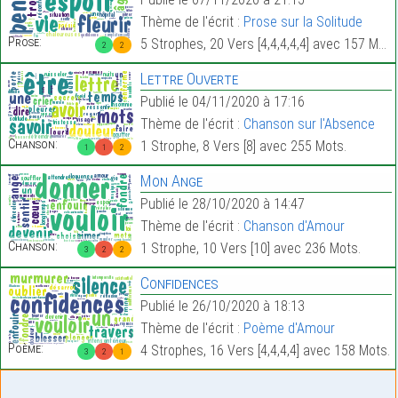
Thème de l'écrit :
Prose sur la Solitude
Prose:
5 Strophes, 20 Vers [4,4,4,4,4] avec 157 Mots.
2
2
Lettre Ouverte
Publié le 04/11/2020 à 17:16
Thème de l'écrit :
Chanson sur l'Absence
Chanson:
1 Strophe, 8 Vers [8] avec 255 Mots.
1
1
2
Mon Ange
Publié le 28/10/2020 à 14:47
Thème de l'écrit :
Chanson d'Amour
Chanson:
1 Strophe, 10 Vers [10] avec 236 Mots.
3
2
2
Confidences
Publié le 26/10/2020 à 18:13
Thème de l'écrit :
Poème d'Amour
Poème:
4 Strophes, 16 Vers [4,4,4,4] avec 158 Mots.
3
2
1