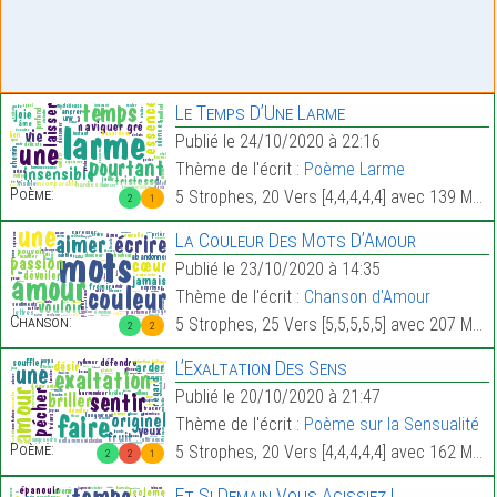
Le Temps D’Une Larme
Publié le 24/10/2020 à 22:16
Thème de l'écrit :
Poème Larme
Poème:
5 Strophes, 20 Vers [4,4,4,4,4] avec 139 Mots.
2
1
La Couleur Des Mots D’Amour
Publié le 23/10/2020 à 14:35
Thème de l'écrit :
Chanson d'Amour
Chanson:
5 Strophes, 25 Vers [5,5,5,5,5] avec 207 Mots.
2
2
L’Exaltation Des Sens
Publié le 20/10/2020 à 21:47
Thème de l'écrit :
Poème sur la Sensualité
Poème:
5 Strophes, 20 Vers [4,4,4,4,4] avec 162 Mots.
2
2
1
Et Si Demain Vous Agissiez !