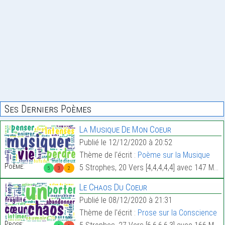
Ses Derniers Poèmes
La Musique De Mon Coeur
Publié le 12/12/2020 à 20:52
Thème de l'écrit :
Poème sur la Musique
Poème:
5 Strophes, 20 Vers [4,4,4,4,4] avec 147 Mots.
5
3
2
Le Chaos Du Coeur
Publié le 08/12/2020 à 21:31
Thème de l'écrit :
Prose sur la Conscience
Prose: