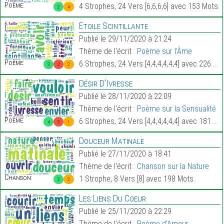
Poème:
4 Strophes, 24 Vers [6,6,6,6] avec 153 Mots.
2
4
Etoile Scintillante
Publié le 29/11/2020 à 21:24
Thème de l'écrit :
Poème sur l'Âme
Poème:
6 Strophes, 24 Vers [4,4,4,4,4,4] avec 226 Mots.
3
2
2
Désir D’Ivresse
Publié le 28/11/2020 à 22:09
Thème de l'écrit :
Poème sur la Sensualité
Poème:
6 Strophes, 24 Vers [4,4,4,4,4,4] avec 181 Mots.
4
3
1
Douceur Matinale
Publié le 27/11/2020 à 18:41
Thème de l'écrit :
Chanson sur la Nature
Chanson:
1 Strophe, 8 Vers [8] avec 198 Mots.
2
2
Les Liens Du Coeur
Publié le 25/11/2020 à 22:29
Thème de l'écrit :
Poème d'Amour