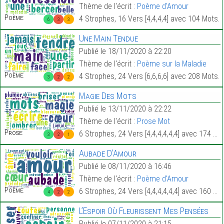
Thème de l'écrit :
Poème d'Amour
Poème:
4 Strophes, 16 Vers [4,4,4,4] avec 104 Mots.
6
3
3
Une Main Tendue
Publié le 18/11/2020 à 22:20
Thème de l'écrit :
Poème sur la Maladie
Poème:
4 Strophes, 24 Vers [6,6,6,6] avec 208 Mots.
3
2
2
Magie Des Mots
Publié le 13/11/2020 à 22:22
Thème de l'écrit :
Prose Mot
Prose:
6 Strophes, 24 Vers [4,4,4,4,4,4] avec 174 Mots.
3
2
1
Aubade D’Amour
Publié le 08/11/2020 à 16:46
Thème de l'écrit :
Poème d'Amour
Poème:
6 Strophes, 24 Vers [4,4,4,4,4,4] avec 160 Mots.
4
2
2
L’Espoir Où Fleurissent Mes Pensées
Publié le 07/11/2020 à 21:15