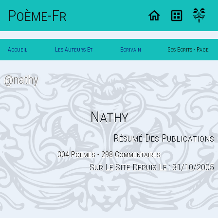
Poème-Fr
Accueil
Les Auteurs Et
Ecrivain
Ses Ecrits - Page
Poesie
Poetes
Nathy
3
@nathy
Nathy
Résumé Des Publications
304 Poemes - 298 Commentaires
Sur Le Site Depuis Le : 31/10/2005