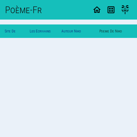
Poème-Fr
Site De
Les Ecrivains
Auteur Niko
Poeme De Niko
Poemes
Poetes
Imaginarium
Imaginarium