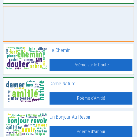
Le Chemin
Poème sur le Doute
Dame Nature
Poème d'Amitié
Un Bonjour Au Revoir
Poème d'Amour