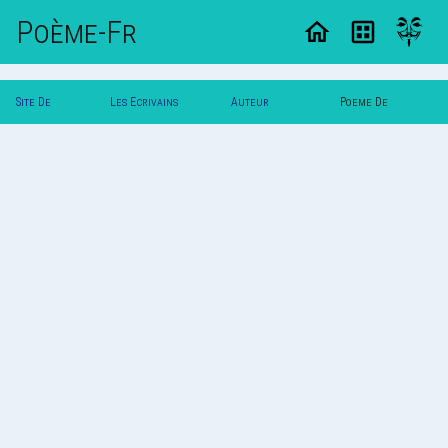
Poème-Fr
Site De
Les Ecrivains
Auteur
Poeme De
Poemes
Poetes
Nouk_Gbc
Nouk_Gbc