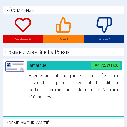
Récompense
Coup de coeur: 0
J’aime: 2
J’aime pas: 0
Commentaire Sur La Poesie
Lamarque
10/11/2023 19:08
Poème original que j’aime...et qui reflète une
recherche simple de lier les mots. Bien dit . Un
particulier féminin surgit à la mémoire. Au plaisir
d’ échanges
Poème Amour-Amitié