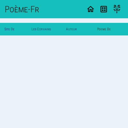
Poème-Fr
Site De
Les Ecrivains
Auteur
Poeme De
Poemes
Poetes
Nouk_Gbc
Nouk_Gbc