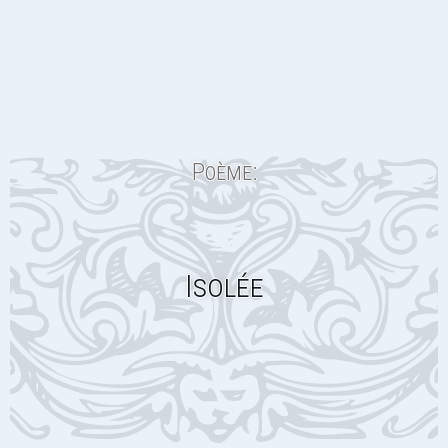
Poème:
Isolée