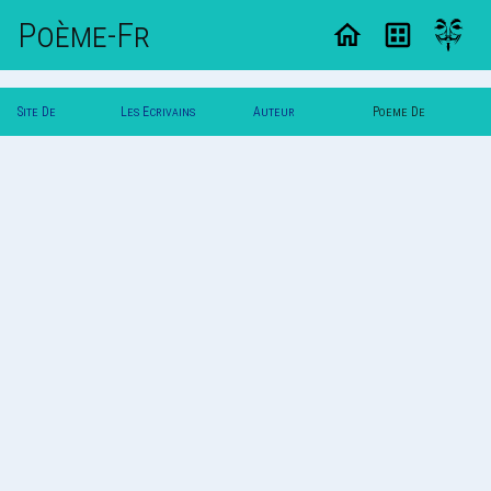
Poème-Fr
Site De
Les Ecrivains
Auteur
Poeme De
Poemes
Poetes
Nouk_Gbc
Nouk_Gbc