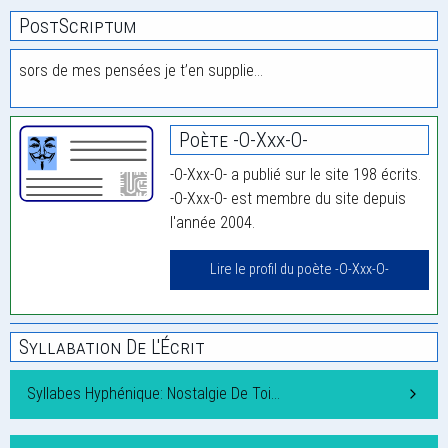
PostScriptum
sors de mes pensées je t’en supplie…
Poète -O-Xxx-O-
-O-Xxx-O- a publié sur le site 198 écrits.
-O-Xxx-O- est membre du site depuis
l'année 2004.
Lire le profil du poète -O-Xxx-O-
Syllabation De L'Écrit
Syllabes Hyphénique: Nostalgie De Toi…