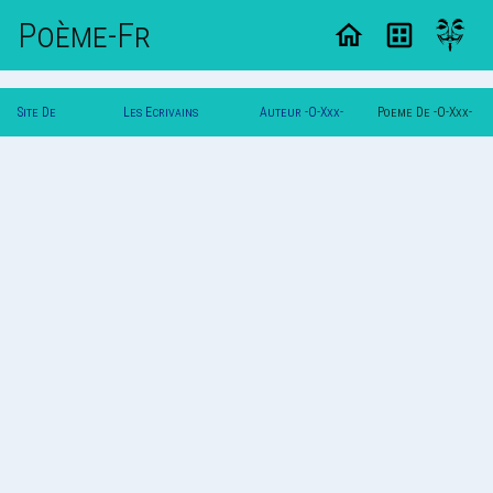
Poème-Fr
Site De
Les Ecrivains
Auteur -O-Xxx-
Poeme De -O-Xxx-
Poemes
Poetes
O-
O-