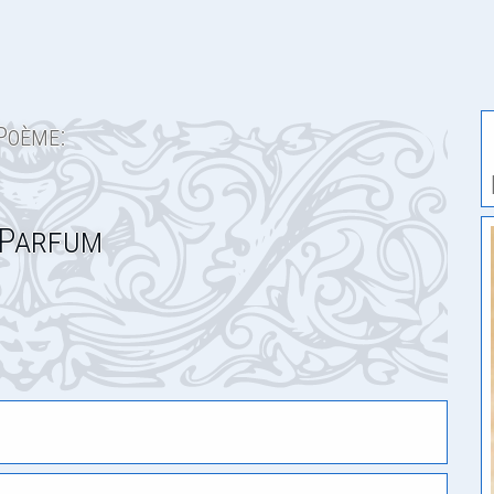
Poème:
 Parfum