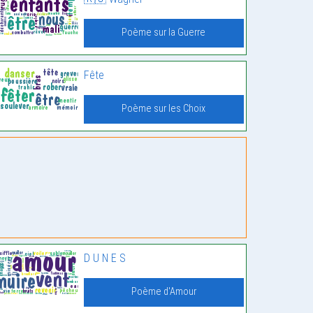
Poème sur la Guerre
Fête
Poème sur les Choix
D U N E S
Poème d'Amour