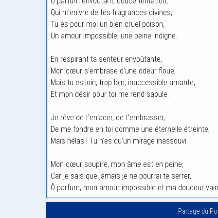
Ô parfum envoûtant, douce tentation,
Qui m’enivre de tes fragrances divines,
Tu es pour moi un bien cruel poison,
Un amour impossible, une peine indigne.
En respirant ta senteur envoûtante,
Mon cœur s’embrase d’une odeur floue,
Mais tu es loin, trop loin, inaccessible amante,
Et mon désir pour toi me rend saoule.
Je rêve de t’enlacer, de t’embrasser,
De me fondre en toi comme une éternelle étreinte,
Mais hélas ! Tu n’es qu’un mirage inassouvi.
Mon cœur soupire, mon âme est en peine,
Car je sais que jamais je ne pourrai te serrer,
Ô parfum, mon amour impossible et ma douceur vain
Partage du P