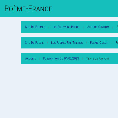
Poème-Fr
Ance
Site De Poemes
Les Ecrivains Poetes
Auteur Oxydum
Site De Poesie
Les Poemes Par Themes
Poeme Odeur
P
Accueil
Publication Du 04/03/2023
Texte Le Parfum