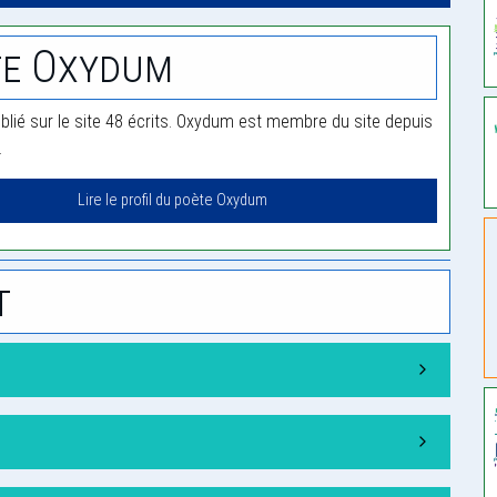
te Oxydum
lié sur le site 48 écrits. Oxydum est membre du site depuis
.
Lire le profil du poète Oxydum
t