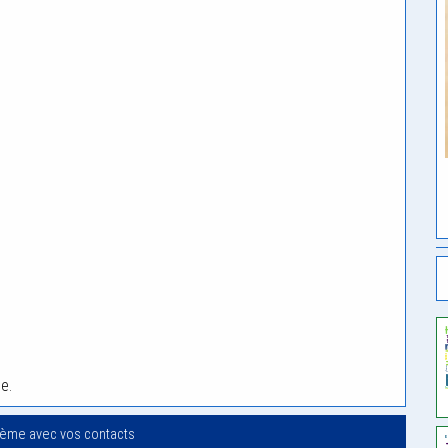
e.
oème avec vos contacts