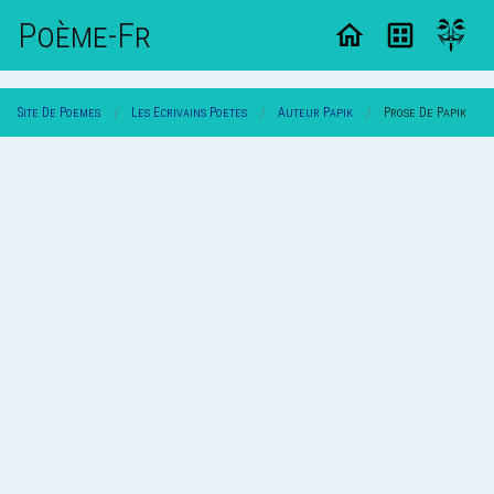
Poème-Fr
Site De Poemes
Les Ecrivains Poetes
Auteur Papik
Prose De Papik