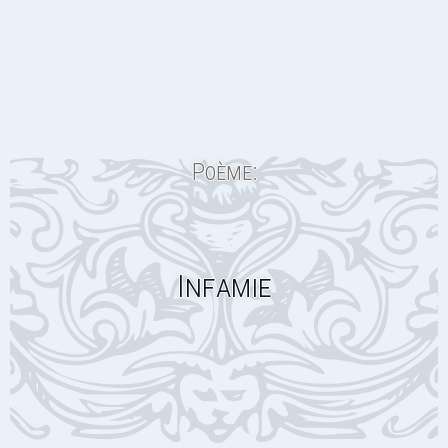
Poème:
Infamie