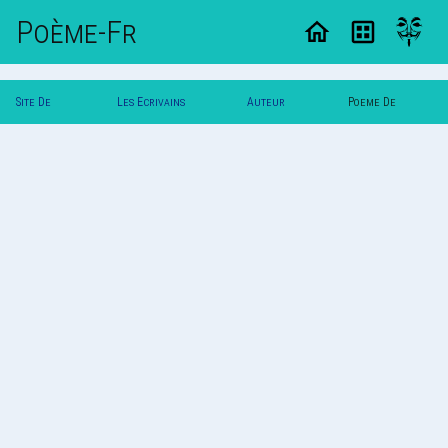
Poème-Fr
Site De
Les Ecrivains
Auteur
Poeme De
Poemes
Poetes
Patjan
Patjan