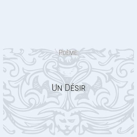
Poème:
Un Désir