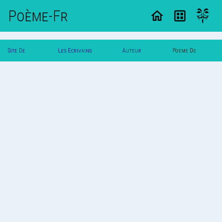
Poème-Fr
Site De
Les Ecrivains
Auteur
Poeme De
Poemes
Poetes
Patjan
Patjan