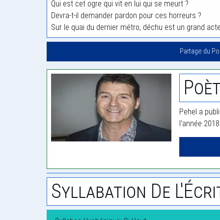
Qui est cet ogre qui vit en lui qui se meurt ?
Devra-t-il demander pardon pour ces horreurs ?
Sur le quai du dernier métro, déchu est un grand act
Partage du P
Poèt
Pehel a publ
l'année 2018
Syllabation De L'Écri