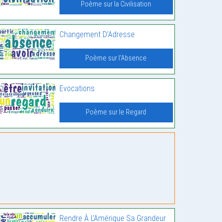
Poème sur la Civilisation
Changement D’Adresse
Poème sur l'Absence
Evocations
Poème sur le Regard
Rendre À L’Amérique Sa Grandeur