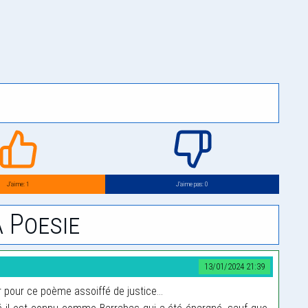
J’aime: 1
J’aime pas: 0
 Poesie
13/01/2024 21:39
pour ce poème assoiffé de justice...