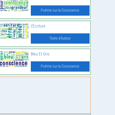
Poème sur la Conscience
L’Écriture
Texte d'Auteur
Bleu Et Gris
Poème sur la Conscience