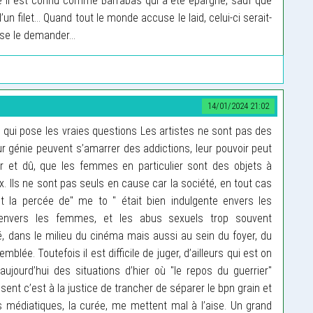
 il est connu comme Barrabas qui a été épargné, sauf que
un filet... Quand tout le monde accuse le laid, celui-ci serait-
t se le demander…
14/01/2024 21:02
it qui pose les vraies questions Les artistes ne sont pas des
eur génie peuvent s’amarrer des addictions, leur pouvoir peut
eur et dû, que les femmes en particulier sont des objets à
ux. Ils ne sont pas seuls en cause car la société, en tout cas
 la percée de" me to " était bien indulgente envers les
é envers les femmes, et les abus sexuels trop souvent
 dans le milieu du cinéma mais aussi au sein du foyer, du
mblée. Toutefois il est difficile de juger, d’ailleurs qui est on
aujourd’hui des situations d’hier où "le repos du guerrier"
sent c’est à la justice de trancher de séparer le bpn grain et
s médiatiques, la curée, me mettent mal à l’aise. Un grand