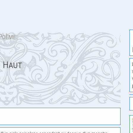
Poème:
i Haut