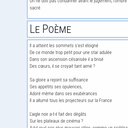
On ne doit pas condanner avant le jugement, l’ombre
sacré.
Le Poème
Il a atteint les sommets s’est éloigné
De ce monde trop petit pour une star adulée
Dans son ascension césarisée il a brisé
Des cœurs, il se croyait tant aimé ?
Sa gloire a rejoint sa suffisance
Ses appétits ses opulences,
Adoré même dans ses exubérances
Il a allumé tous les projecteurs sur la France
L’aigle noir a-t-il fait des dégâts
Sur les plateaux de cinéma ?
A-t-il joué ses plus mauvais rôles, comme un scéléra