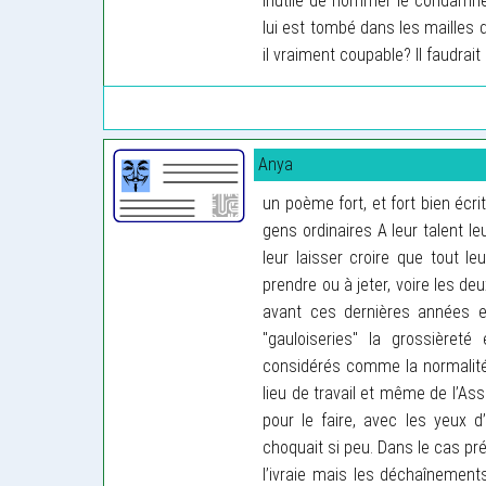
Inutile de nommer le condamné
lui est tombé dans les mailles d’
il vraiment coupable? Il faudrai
Anya
un poème fort, et fort bien écr
gens ordinaires A leur talent l
leur laisser croire que tout l
prendre ou à jeter, voire les de
avant ces dernières années et
"gauloiseries" la grossièret
considérés comme la normalité,
lieu de travail et même de l’Asse
pour le faire, avec les yeux d’
choquait si peu. Dans le cas pré
l’ivraie mais les déchaînement