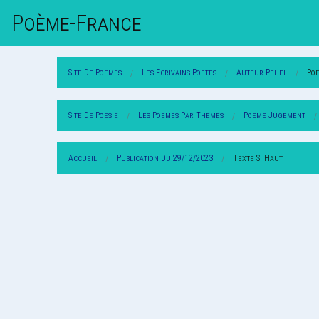
Poème-Fr
Ance
Site De Poemes
Les Ecrivains Poetes
Auteur Pehel
Po
Site De Poesie
Les Poemes Par Themes
Poeme Jugement
Accueil
Publication Du 29/12/2023
Texte Si Haut