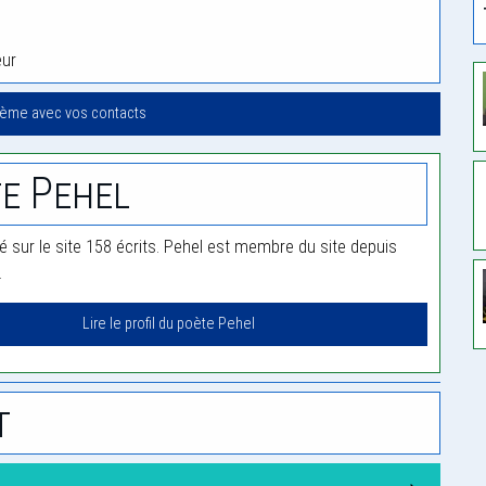
eur
oème avec vos contacts
e Pehel
ié sur le site 158 écrits. Pehel est membre du site depuis
.
Lire le profil du poète Pehel
t