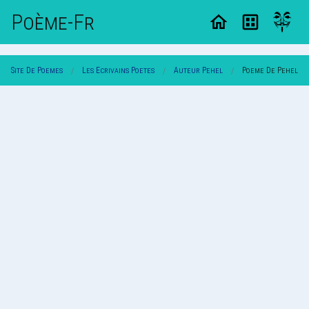
Poème-Fr
Site De Poemes
Les Ecrivains Poetes
Auteur Pehel
Poeme De Pehel