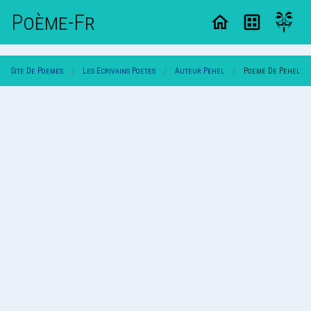
Poème-Fr
Site De Poemes
Les Ecrivains Poetes
Auteur Pehel
Poeme De Pehel