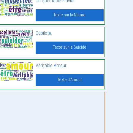
Un Spectacle Fluvial.
Texte sur la Nature
Copilote.
Texte sur le Suicide
Véritable Amour.
Texte d'Amour