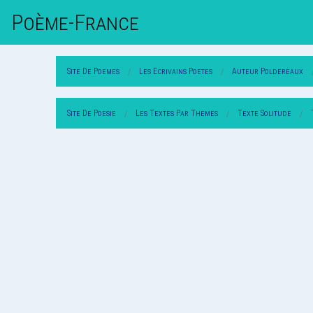
Poème-Fr
Ance
Site De Poemes
Les Ecrivains Poetes
Auteur Poldereaux
Site De Poesie
Les Textes Par Themes
Texte Solitude