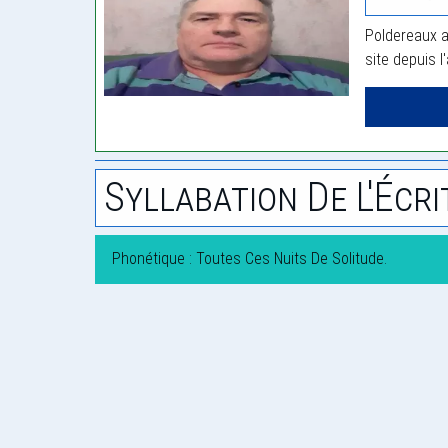
Poldereaux a
site depuis l
Syllabation De L'Écri
Phonétique : Toutes Ces Nuits De Solitude.