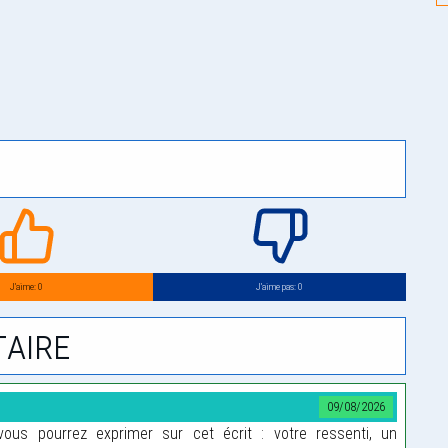
J’aime: 0
J’aime pas: 0
aire
09/08/2026
us pourrez exprimer sur cet écrit : votre ressenti, un