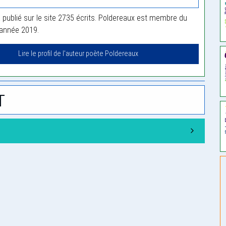
 publié sur le site 2735 écrits. Poldereaux est membre du
'année 2019.
Lire le profil de l'auteur poète Poldereaux
t