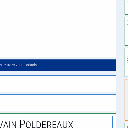
exte avec vos contacts
vain Poldereaux