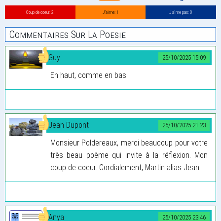
Coup de coeur: 2
J’aime: 1
J’aime pas: 0
Commentaires Sur La Poesie
Guy
25/10/2025 15:09
En haut, comme en bas
Jean Dupont
25/10/2025 21:23
Monsieur Poldereaux, merci beaucoup pour votre
très beau poème qui invite à la réflexion. Mon
coup de coeur. Cordialement, Martin alias Jean
Anya
25/10/2025 23:46