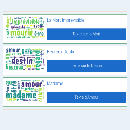
La Mort Imprévisible.
Texte sur la Mort
Heureux Destin.
Texte sur le Destin
Madame.
Texte d'Amour