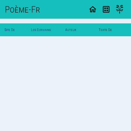
Poème-Fr
Site De
Les Ecrivains
Auteur
Texte De
Poemes
Poetes
Poldereaux
Poldereaux