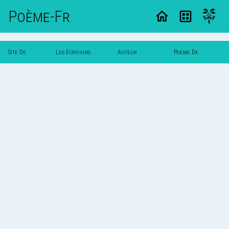
Poème-Fr
Site De
Les Ecrivains
Auteur
Poeme De
Poemes
Poetes
Printemps
Printemps