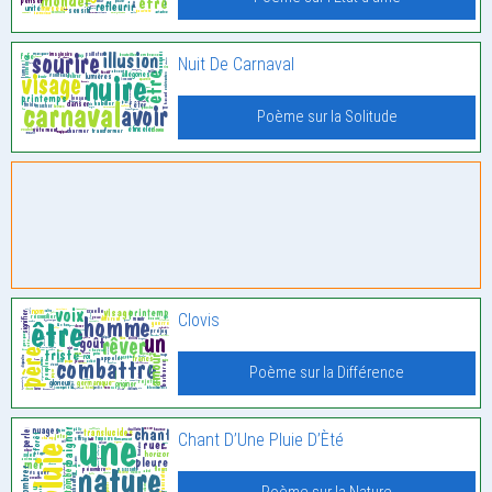
Nuit De Carnaval
Poème sur la Solitude
Clovis
Poème sur la Différence
Chant D’Une Pluie D’Èté