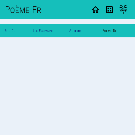
Poème-Fr
Site De
Les Ecrivains
Auteur
Poeme De
Poemes
Poetes
Printemps
Printemps