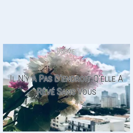
Poème:
Il N’y A Pas D’endroit Q’elle A
Rêvé Sans Vous