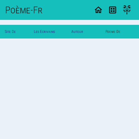
Poème-Fr
Site De
Les Ecrivains
Auteur
Poeme De
Poemes
Poetes
Printemps
Printemps