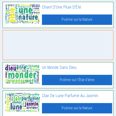
Chant D’Une Pluie D’Èté
Poème sur la Nature
Un Monde Sans Dieu
Poème sur l'État d'âme
Clair De Lune Parfumé Au Jasmin.
Poème sur la Nature