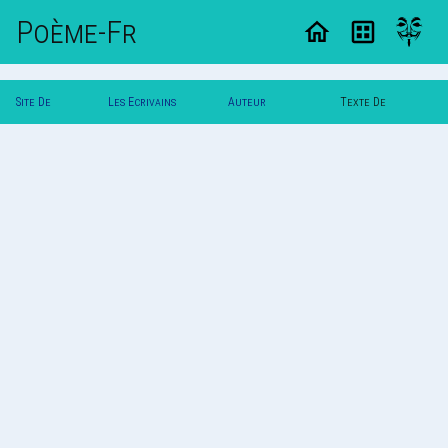
Poème-Fr
Site De
Les Ecrivains
Auteur
Texte De
Poemes
Poetes
Roserouge
Roserouge