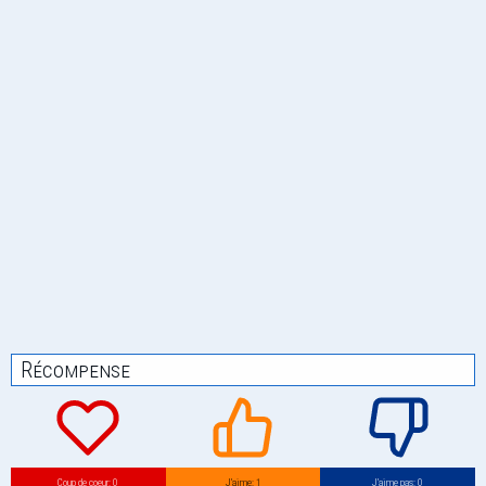
Récompense
Coup de coeur: 0
J’aime: 1
J’aime pas: 0