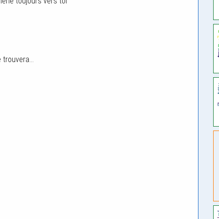
ne toujours vers toi
e trouvera…