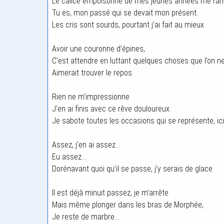
Le calice empoisonné de mes jeunes années me ramè
Tu es, mon passé qui se devait mon présent.
Les cris sont sourds, pourtant j’ai fait au mieux.
Avoir une couronne d’épines,
C’est attendre en luttant quelques choses que l’on n
Aimerait trouver le repos.
Rien ne m’impressionne
J’en ai finis avec ce rêve douloureux.
Je sabote toutes les occasions qui se représente, ici
Assez, j’en ai assez…
Eu assez…
Dorénavant quoi qu’il se passe, j’y serais de glace
Il est déjà minuit passez, je m’arrête
Mais même plonger dans les bras de Morphée,
Je reste de marbre…