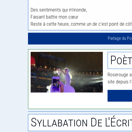
Des sentiments qui m’inonde,
Faisant battre mon cœur
Reste à cette heure, comme un de c’est point de cô
Partage du P
Poèt
Roserouge a 
site depuis l
Syllabation De L'Écri