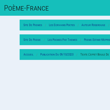
Poème-Fr
Ance
Site De Poemes
Les Ecrivains Poetes
Auteur Roserouge
Site De Poesie
Les Poemes Par Themes
Poeme Estime-Mepris
Accueil
Publication Du 09/10/2020
Texte L'effet Boule De