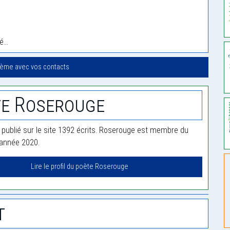
té…
oème avec vos contacts
e Roserouge
publié sur le site 1392 écrits. Roserouge est membre du
'année 2020.
Lire le profil du poète Roserouge
t