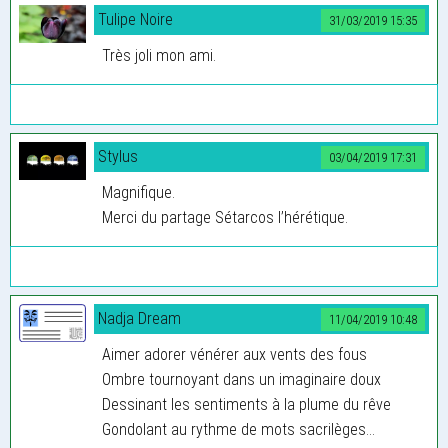
Tulipe Noire
31/03/2019 15:35
Très joli mon ami.
Stylus
03/04/2019 17:31
Magnifique.
Merci du partage Sétarcos l’hérétique.
Nadja Dream
11/04/2019 10:48
Aimer adorer vénérer aux vents des fous
Ombre tournoyant dans un imaginaire doux
Dessinant les sentiments à la plume du rêve
Gondolant au rythme de mots sacrilèges...