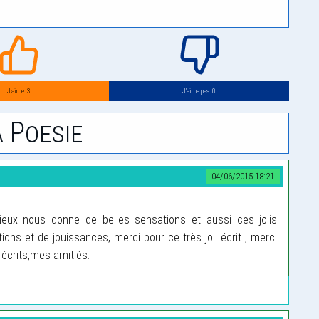
J’aime: 3
J’aime pas: 0
 Poesie
04/06/2015 18:21
 lieux nous donne de belles sensations et aussi ces jolis
ns et de jouissances, merci pour ce très joli écrit , merci
s écrits,mes amitiés.