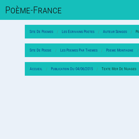
Poème-Fr
Ance
Site De Poemes
Les Ecrivains Poetes
Auteur Songes
P
Site De Poesie
Les Poemes Par Themes
Poeme Montagne
Accueil
Publication Du 04/06/2015
Texte Mer De Nuages