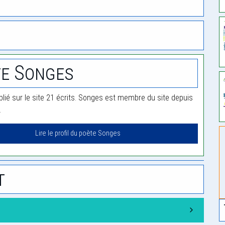
e Songes
lié sur le site 21 écrits. Songes est membre du site depuis
.
Lire le profil du poète Songes
t