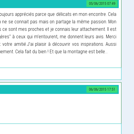
05/06/2015 07:49
ujours appréciés parce que délicats en mon encontre. Cela
n ne se connait pas mais on partage la même passion. Mon
s ce sont mes proches et je connais leur attachement. Il est
res" à ceux qui m’entourent, me donnent leurs avis. Merci
t votre amitié.J’ai plaisir à découvrir vos inspirations. Aussi
ement. Cela fait du bien ! Et que la montagne est belle...
06/06/2015 17:51