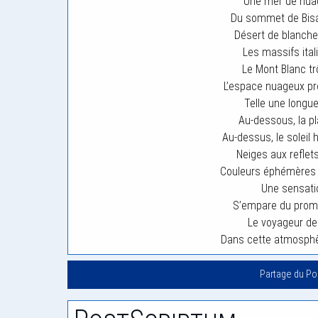
Une mer de nuag
Du sommet de Bisan
Désert de blanche
Les massifs ital
Le Mont Blanc tr
L’espace nuageux p
Telle une longue
Au-dessous, la 
Au-dessus, le soleil
Neiges aux reflet
Couleurs éphémères d
Une sensati
S’empare du prome
Le voyageur de 
Dans cette atmosphère
Partage du P