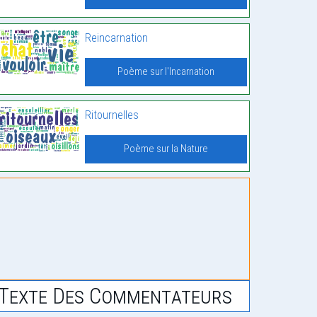
Reincarnation
Poème sur l'Incarnation
Ritournelles
Poème sur la Nature
Texte Des Commentateurs