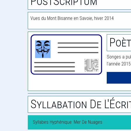
PostScriptum
Vues du Mont Bisanne en Savoie, hiver 2014
Poèt
Songes a pub
l'année 2015
Syllabation De L'Écri
Syllabes Hyphénique: Mer De Nuages