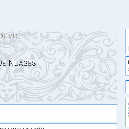
Poème:
De Nuages