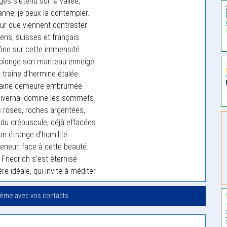
es s’étend sur la vallée,
ne, je peux la contempler.
ur que viennent contraster
iens, suisses et français.
ône sur cette immensité.
rolonge son manteau enneigé
 traîne d’hermine étalée.
plaine demeure embrumée.
 hivernal domine les sommets.
s roses, roches argentées,
u crépuscule, déjà effacées.
on étrange d’humilité
neur, face à cette beauté.
Friedrich s’est éternisé
 idéale, qui invite à méditer.
oème avec vos contacts