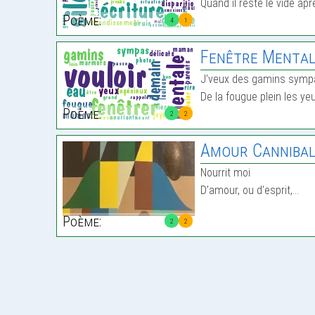
Quand il reste le vide apr
Poème:
4
1
Fenêtre Menta
J’veux des gamins symp
De la fougue plein les ye
Poème:
2
2
Amour Canniba
Nourrit moi
D’amour, ou d’esprit,…
Poème:
2
2