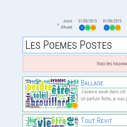
Jours
31/05/2015
01/06/2015
d'Avant
15
19
28
8
17
27
Les Poemes Postes
Voici les nouvea
Ballade
J’avance seule dans cet é
Un parfum flotte, je suis
Poème:
1
1
Tout Revit