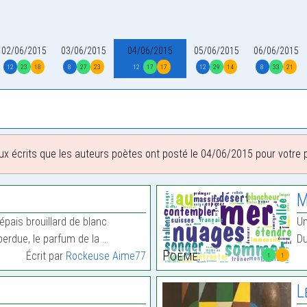
02/06/2015
03/06/2015
04/06/2015
05/06/2015
06/06/2015
12
23
18
8
27
23
12
17
17
12
29
14
8
33
21
ux écrits que les auteurs poètes ont posté le 04/06/2015 pour votre pl
M
pais brouillard de blanc.
Un
 perdue, le parfum de la …
Du
Poème:
Écrit par
Rockeuse Aime77
1
1
L