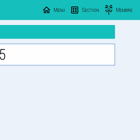
Menu
Section
Membre
5