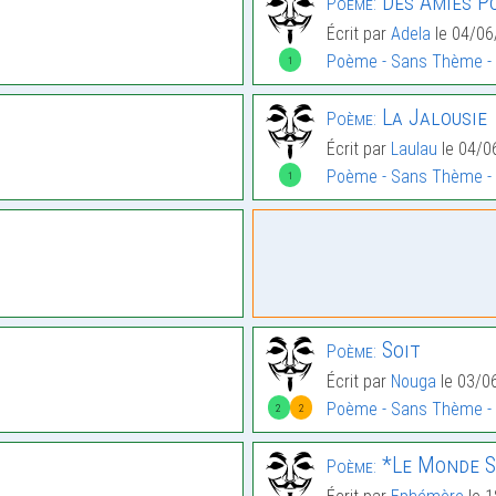
Des Amies Po
Poème:
Écrit par
Adela
le 04/06
Poème - Sans Thème -
1
La Jalousie
Poème:
Écrit par
Laulau
le 04/0
Poème - Sans Thème -
1
Soit
Poème:
Écrit par
Nouga
le 03/0
Poème - Sans Thème -
2
2
*Le Monde S
Poème: