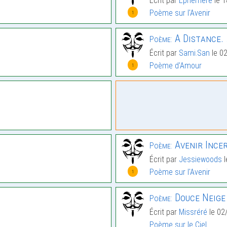
Écrit par
Ephémère
le 1
Poème sur l'Avenir
1
A Distance. 
Poème:
Écrit par
Sami.San
le 0
Poème d'Amour
1
Avenir Ince
Poème:
Écrit par
Jessiewoods
l
Poème sur l'Avenir
1
Douce Neige
Poème:
Écrit par
Missréré
le 02
Poème sur le Ciel