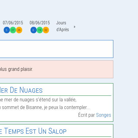
07/06/2015
08/06/2015
Jours
d'Après
5
27
26
6
19
32
us grand plaisir.
er De Nuages
e mer de nuages s’étend sur la vallée,
 sommet de Bisanne, je peux la contempler.…
Écrit par
Songes
e Temps Est Un Salop