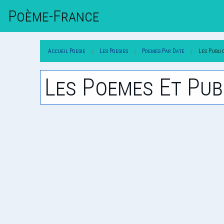
Poème-Fr
Ance
Accueil Poesie
Les Poesies
Poemes Par Date
Les Publi
Les Poemes Et Pub