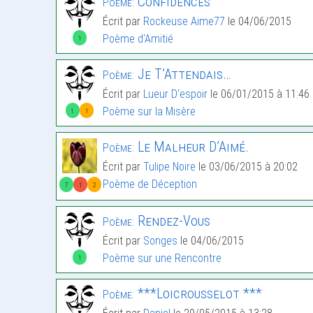
Confidences
Poème:
Écrit par
Rockeuse Aime77
le 04/06/2015
Poème d'Amitié
1
Je T’Attendais…
Poème:
Écrit par
Lueur D'espoir
le 06/01/2015 à 11:46
Poème sur la Misère
1
1
Le Malheur D’Aimé.
Poème:
Écrit par
Tulipe Noire
le 03/06/2015 à 20:02
Poème de Déception
7
1
2
Rendez-Vous
Poème:
Écrit par
Songes
le 04/06/2015
Poème sur une Rencontre
1
***Loicrousselot ***
Poème: