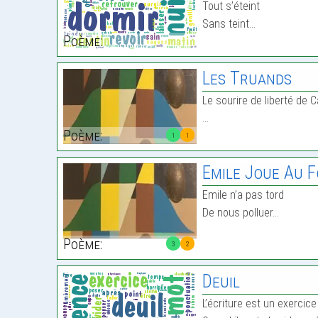
Tout s’éteint
Sans teint…
Poème:
Les Truands
Le sourire de liberté de 
…
Poème:
1
1
Emile Joue Au 
Emile n’a pas tord
De nous polluer…
Poème:
3
2
Deuil
L’écriture est un exercice 