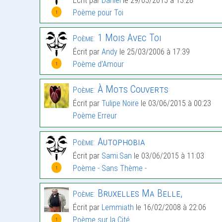
Écrit par
Daniel
le 29/05/2015 à 13:28
Poème pour Toi
1
1 Mois Avec Toi
Poème:
Écrit par
Andy
le 25/03/2006 à 17:39
Poème d'Amour
1
À Mots Couverts
Poème:
Écrit par
Tulipe Noire
le 03/06/2015 à 00:23
Poème Erreur
Autophobia
Poème:
Écrit par
Sami.San
le 03/06/2015 à 11:03
Poème - Sans Thème -
1
Bruxelles Ma Belle,
Poème:
Écrit par
Lemmiath
le 16/02/2008 à 22:06
Poème sur la Cité
1