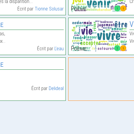
ès la disparition.…
Cr
Poème:
Écrit par
Tionne Solusar
1
1
le
V
as,
Vi
ux…
Vi
Poème:
Écrit par
L'eau
2
1
le
Écrit par
Delideal