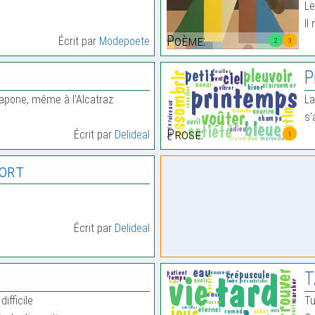
Le
Il
Poème:
Écrit par
Modepoete
2
3
P
Capone, même à l’Alcatraz
La
s’
Prose:
Écrit par
Delideal
1
Fort
Écrit par
Delideal
T
difficile
Tu