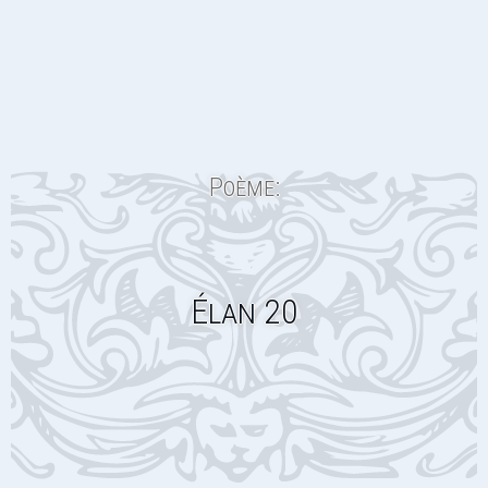
Poème:
Élan 20