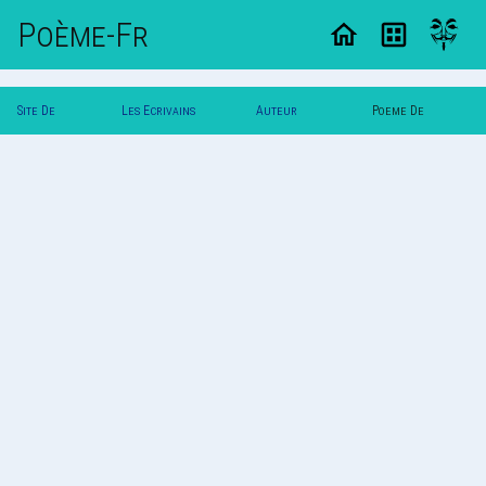
Poème-Fr
Site De
Les Ecrivains
Auteur
Poeme De
Poemes
Poetes
Svalbard
Svalbard