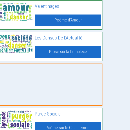
Valentinages
Poème d'Amour
Les Danses De L’Actualité
Prose sur la Complexe
Purge Sociale
Poème sur le Changement