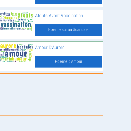
Atouts Avant Vaccination
Poème sur un Scandale
Amour D’Aurore
Poème d'Amour