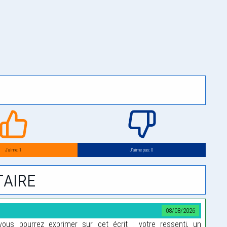
J’aime: 1
J’aime pas: 0
aire
08/08/2026
us pourrez exprimer sur cet écrit : votre ressenti, un