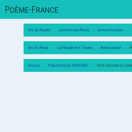
Poème-Fr
Ance
Site De Poemes
Les Ecrivains Poetes
Auteur Svalbard
Site De Poesie
Les Poemes Par Themes
Poeme Amour
P
Accueil
Publication Du 14/02/2021
Texte Coucher Le Livre