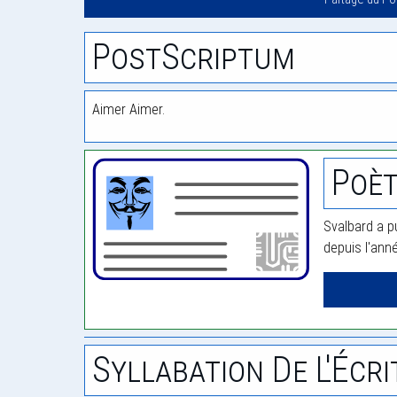
PostScriptum
Aimer Aimer.
Poèt
Svalbard a p
depuis l'ann
Syllabation De L'Écri