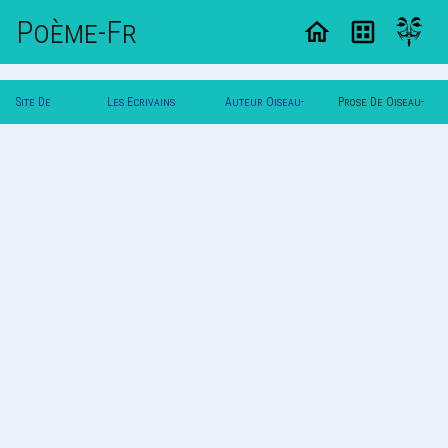
Poème-Fr
Site De
Les Ecrivains
Auteur Oiseau-
Prose De Oiseau-
Poemes
Poetes
Lyre
Lyre