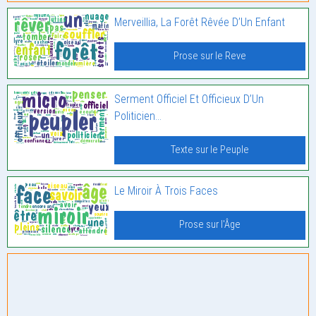
Merveillia, La Forêt Rêvée D’Un Enfant
Prose sur le Reve
Serment Officiel Et Officieux D’Un
Politicien…
Texte sur le Peuple
Le Miroir À Trois Faces
Prose sur l'Âge