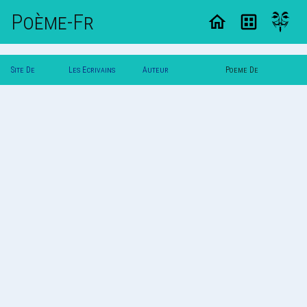
Poème-Fr
Site De
Les Ecrivains
Auteur
Poeme De
Poemes
Poetes
Tigresse_33726
Tigresse_33726