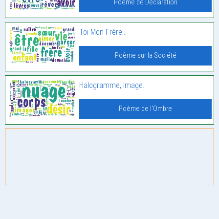
Poème de Déclaration
Toi Mon Frère…
Poème sur la Société
Halogramme, Image.
Poème de l'Ombre