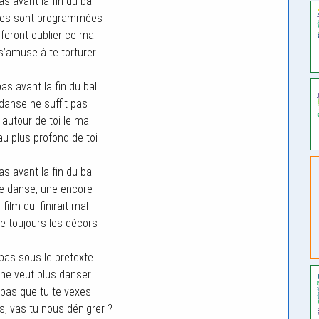
as avant la fin du bal
ses sont programmées
 feront oublier ce mal
 s’amuse à te torturer
as avant la fin du bal
danse ne suffit pas
 autour de toi le mal
 au plus profond de toi
as avant la fin du bal
e danse, une encore
ilm qui finirait mal
e toujours les décors
 pas sous le pretexte
e ne veut plus danser
pas que tu te vexes
s, vas tu nous dénigrer ?