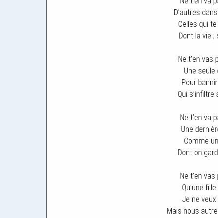
Ne t’en va p
D’autres dan
Celles qui te
Dont la vie ;
Ne t’en vas p
Une seule 
Pour bannir
Qui s’infiltre
Ne t’en va p
Une dernièr
Comme un f
Dont on gard
Ne t’en vas
Qu’une fill
Je ne veux 
Mais nous autre