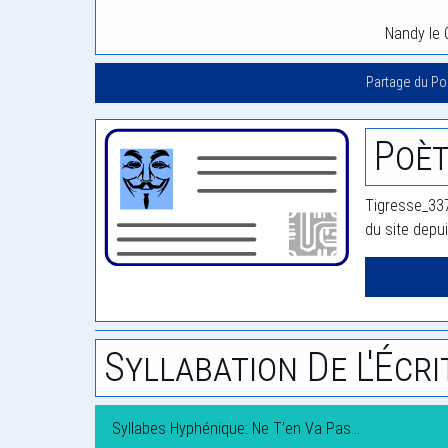
Nandy le 
Partage du P
Poèt
Tigresse_337
du site depu
Syllabation De L'Écri
Syllabes Hyphénique: Ne T’en Va Pas…