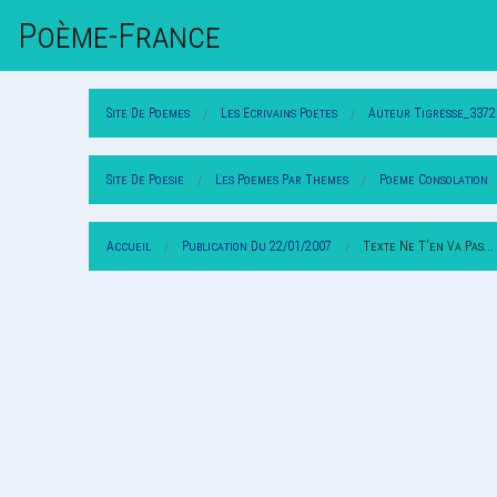
Poème-Fr
Ance
Site De Poemes
Les Ecrivains Poetes
Auteur Tigresse_3372
Site De Poesie
Les Poemes Par Themes
Poeme Consolation
Accueil
Publication Du 22/01/2007
Texte Ne T'en Va Pas...