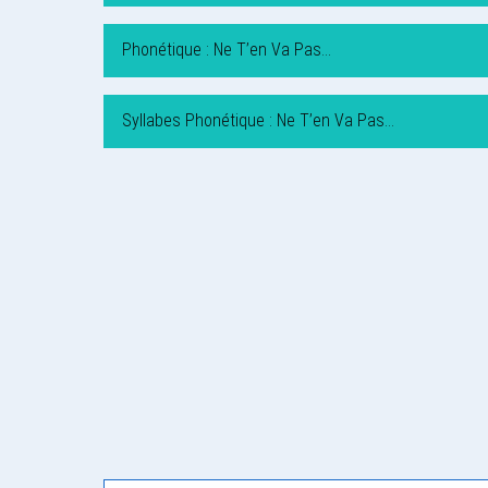
Phonétique : Ne T’en Va Pas…
Syllabes Phonétique : Ne T’en Va Pas…