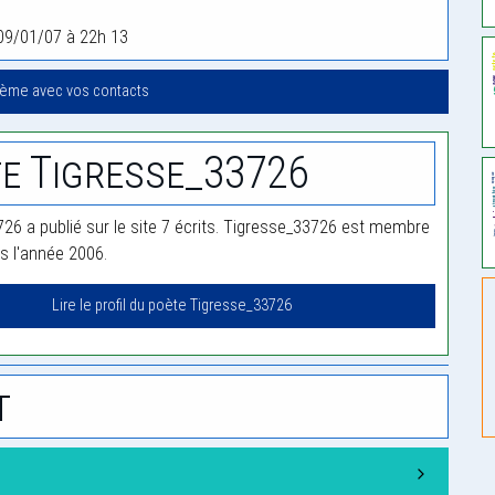
09/01/07 à 22h 13
oème avec vos contacts
e Tigresse_33726
26 a publié sur le site 7 écrits. Tigresse_33726 est membre
is l'année 2006.
Lire le profil du poète Tigresse_33726
t