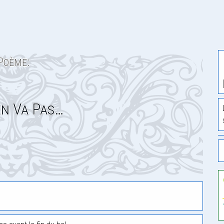
Poème:
en Va Pas…