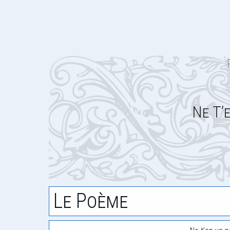
Ne T’
Le Poème