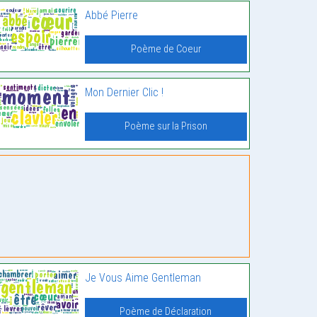
Abbé Pierre
Poème de Coeur
Mon Dernier Clic !
Poème sur la Prison
Je Vous Aime Gentleman
Poème de Déclaration