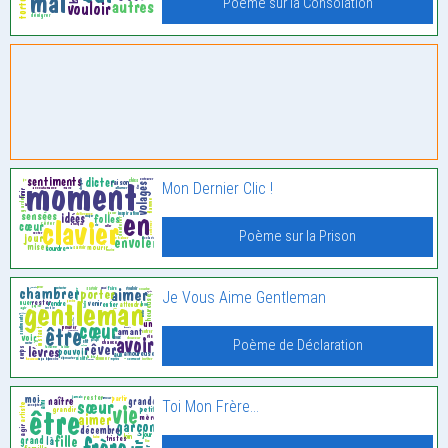
Poème sur la Consolation
Mon Dernier Clic !
Poème sur la Prison
Je Vous Aime Gentleman
Poème de Déclaration
Toi Mon Frère…