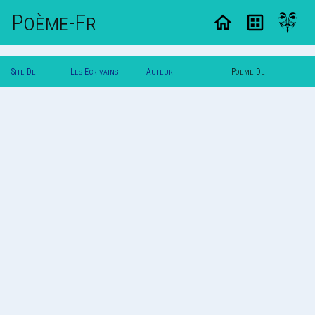
Poème-Fr
Site De
Les Ecrivains
Auteur
Poeme De
Poemes
Poetes
Tigresse_33726
Tigresse_33726