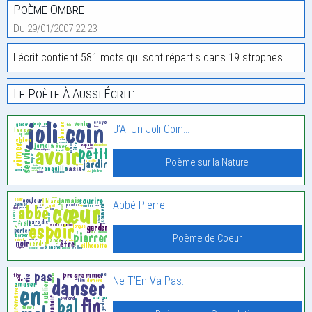
Poème Ombre
Du 29/01/2007 22:23
L'écrit contient 581 mots qui sont répartis dans 19 strophes.
Le Poète À Aussi Écrit:
J’Ai Un Joli Coin…
Poème sur la Nature
Abbé Pierre
Poème de Coeur
Ne T’En Va Pas…