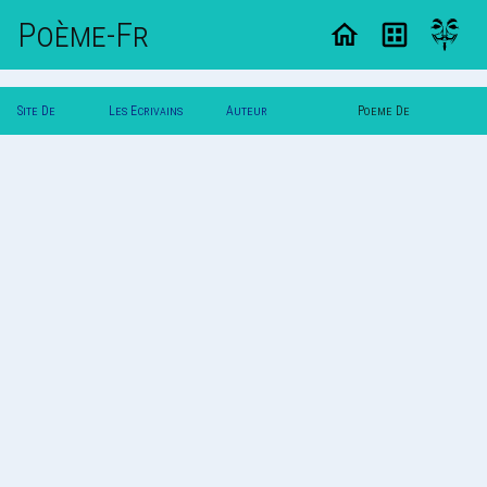
Poème-Fr
Site De
Les Ecrivains
Auteur
Poeme De
Poemes
Poetes
Tigresse_33726
Tigresse_33726