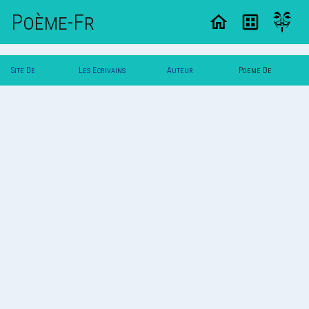
Poème-Fr
Site De
Les Ecrivains
Auteur
Poeme De
Poemes
Poetes
Vautuit
Vautuit