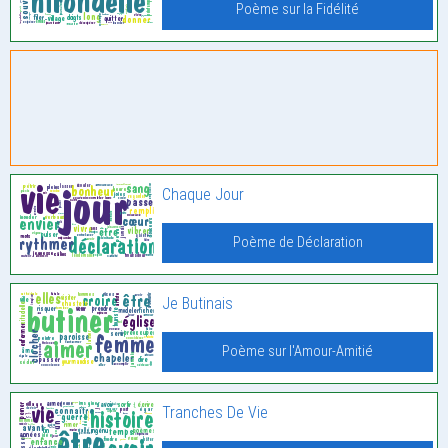
Poème sur la Fidélité
Chaque Jour
Poème de Déclaration
Je Butinais
Poème sur l'Amour-Amitié
Tranches De Vie