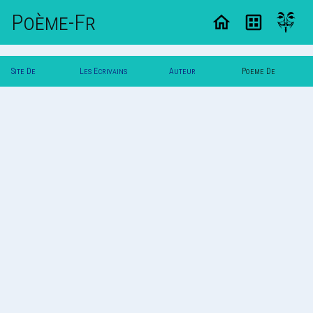
Poème-Fr
Site De
Les Ecrivains
Auteur
Poeme De
Poemes
Poetes
Vautuit
Vautuit