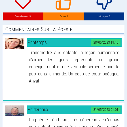
Coup de coeur: 9
J’aime: 1
J’aime pas: 0
Commentaires Sur La Poesie
Printemps
28/05/2023 19:15
Transmettre aux enfants la leçon humanitaire
d’aimer les gens représente un grand
enseignement et une véritable semence pour la
paix dans le monde. Un coup de cœur poétique,
Anya!
Poldereaux
31/05/2023 21:01
Un poème très beau , très généreux. Je n’ai pas
eu d’enfant , mais si j’en avais eu , j’y ai pensé,