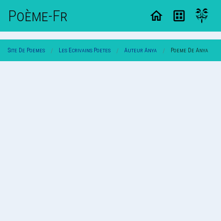
Poème-Fr
Site De Poemes
Les Ecrivains Poetes
Auteur Anya
Poeme De Anya