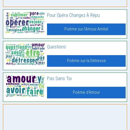
Pour Opéra Changez À Répu
Poème sur l'Amour-Amitié
Questions
Poème sur la Détresse
Pas Sans Toi
Poème d'Amour