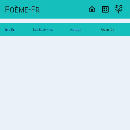
Poème-Fr
Site De
Les Ecrivains
Auteur
Poeme De
Poemes
Poetes
Vautuit
Vautuit