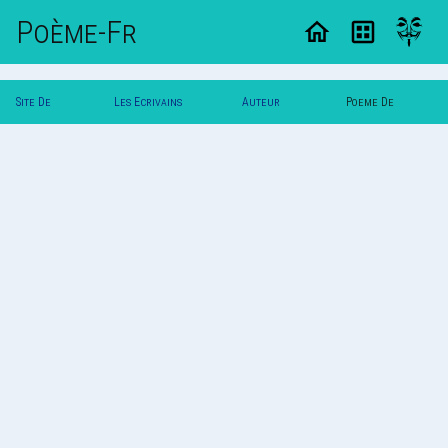
Poème-Fr
Site De
Les Ecrivains
Auteur
Poeme De
Poemes
Poetes
Vautuit
Vautuit